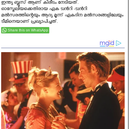
ഇന്ത്യ ബ്ലൂസ് ആണ് കിരീടം നേടിയത്.
ഓസ്ട്രേലിയക്കെതിരായ ഏക ട്വൻറി -ട്വൻറി
മല്‍സരത്തിന്റെയും ആദ്യ മൂന്ന് ഏകദിന മല്‍സരങ്ങളിലേയും
ടീമിനെയാണ് പ്രഖ്യാപിച്ചത്.
Share this on WhatsApp