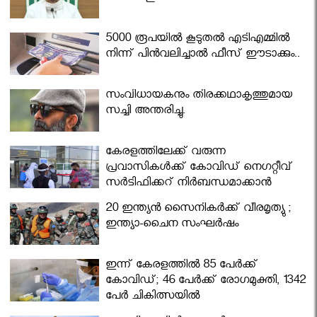
5000 രൂപയിൽ കൂടുതൽ എടിഎമ്മിൽ
നിന്ന് പിൻവലിച്ചാൽ ഫീസ് ഈടാക്കും..
സംവിധായകനും തിരക്കഥാകൃത്തുമായ
സച്ചി അന്തരിച്ചു.
കേരളത്തിലേക്ക് വരുന്ന
പ്രവാസികള്‍ക്ക് കോവിഡ് നെഗറ്റീവ്
സര്‍ട്ടിഫിക്കറ്റ് നിർബന്ധമാക്കാൻ
മന്ത്രിസഭ
20 ഇന്ത്യൻ സൈനികർക്ക് വീരമൃത്യു ;
ഇന്ത്യാ-ചൈന സംഘർഷം
ഇന്ന് കേരളത്തിൽ 85 പേർക്ക്
കോവിഡ്; 46 പേർക്ക് രോഗമുക്തി, 1342
പേർ ചികിത്സയിൽ