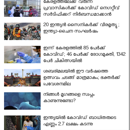
കേരളത്തിലേക്ക് വരുന്ന
പ്രവാസികള്‍ക്ക് കോവിഡ് നെഗറ്റീവ്
സര്‍ട്ടിഫിക്കറ്റ് നിർബന്ധമാക്കാൻ
മന്ത്രിസഭ
20 ഇന്ത്യൻ സൈനികർക്ക് വീരമൃത്യു ;
ഇന്ത്യാ-ചൈന സംഘർഷം
ഇന്ന് കേരളത്തിൽ 85 പേർക്ക്
കോവിഡ്; 46 പേർക്ക് രോഗമുക്തി, 1342
പേർ ചികിത്സയിൽ
ശബരിമലയില്‍ ഈ വർഷത്തെ
ഉത്സവം ചടങ്ങ് മാത്രമാകും; ഭക്തർക്ക്
പ്രവേശനമില്ല
നിങ്ങള്‍ മൃഗങ്ങളെ സ്വപ്നം
കാണുന്നുണ്ടോ?
ഇന്ത്യയിൽ കോവിഡ് ബാധിതരുടെ
എണ്ണം 2.7 ലക്ഷം കടന്നു