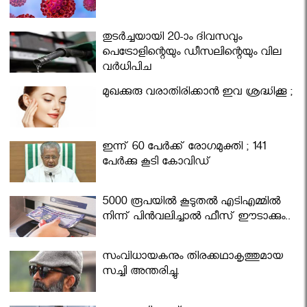
തുടർച്ചയായി 20-ാം ദിവസവും
പെട്രോളിന്റെയും ഡീസലിന്റെയും വില
വര്‍ധിപ്പിച്ചു
മുഖക്കുരു വരാതിരിക്കാന്‍ ഇവ ശ്രദ്ധിക്കൂ ;
ഇന്ന് 60 പേർക്ക് രോഗമുക്തി ; 141
പേര്‍ക്കു കൂടി കോവിഡ്
5000 രൂപയിൽ കൂടുതൽ എടിഎമ്മിൽ
നിന്ന് പിൻവലിച്ചാൽ ഫീസ് ഈടാക്കും..
സംവിധായകനും തിരക്കഥാകൃത്തുമായ
സച്ചി അന്തരിച്ചു.