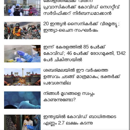
കേരളത്തിലേക്ക് വരുന്ന
പ്രവാസികള്‍ക്ക് കോവിഡ് നെഗറ്റീവ്
സര്‍ട്ടിഫിക്കറ്റ് നിർബന്ധമാക്കാൻ
മന്ത്രിസഭ
20 ഇന്ത്യൻ സൈനികർക്ക് വീരമൃത്യു ;
ഇന്ത്യാ-ചൈന സംഘർഷം
ഇന്ന് കേരളത്തിൽ 85 പേർക്ക്
കോവിഡ്; 46 പേർക്ക് രോഗമുക്തി, 1342
പേർ ചികിത്സയിൽ
ശബരിമലയില്‍ ഈ വർഷത്തെ
ഉത്സവം ചടങ്ങ് മാത്രമാകും; ഭക്തർക്ക്
പ്രവേശനമില്ല
നിങ്ങള്‍ മൃഗങ്ങളെ സ്വപ്നം
കാണുന്നുണ്ടോ?
ഇന്ത്യയിൽ കോവിഡ് ബാധിതരുടെ
എണ്ണം 2.7 ലക്ഷം കടന്നു