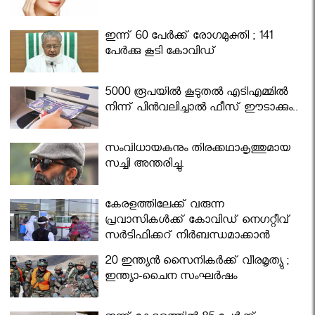
ഇന്ന് 60 പേർക്ക് രോഗമുക്തി ; 141
പേര്‍ക്കു കൂടി കോവിഡ്
5000 രൂപയിൽ കൂടുതൽ എടിഎമ്മിൽ
നിന്ന് പിൻവലിച്ചാൽ ഫീസ് ഈടാക്കും..
സംവിധായകനും തിരക്കഥാകൃത്തുമായ
സച്ചി അന്തരിച്ചു.
കേരളത്തിലേക്ക് വരുന്ന
പ്രവാസികള്‍ക്ക് കോവിഡ് നെഗറ്റീവ്
സര്‍ട്ടിഫിക്കറ്റ് നിർബന്ധമാക്കാൻ
മന്ത്രിസഭ
20 ഇന്ത്യൻ സൈനികർക്ക് വീരമൃത്യു ;
ഇന്ത്യാ-ചൈന സംഘർഷം