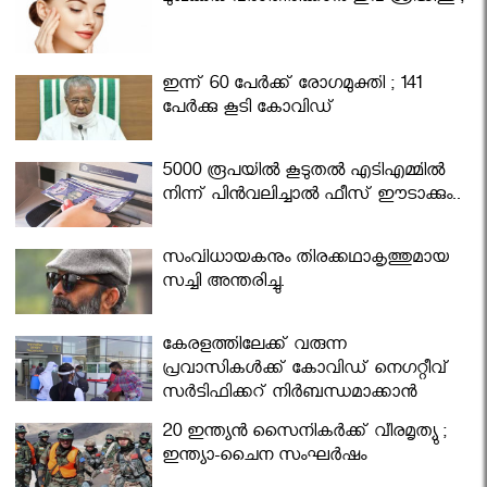
ഇന്ന് 60 പേർക്ക് രോഗമുക്തി ; 141
പേര്‍ക്കു കൂടി കോവിഡ്
5000 രൂപയിൽ കൂടുതൽ എടിഎമ്മിൽ
നിന്ന് പിൻവലിച്ചാൽ ഫീസ് ഈടാക്കും..
സംവിധായകനും തിരക്കഥാകൃത്തുമായ
സച്ചി അന്തരിച്ചു.
കേരളത്തിലേക്ക് വരുന്ന
പ്രവാസികള്‍ക്ക് കോവിഡ് നെഗറ്റീവ്
സര്‍ട്ടിഫിക്കറ്റ് നിർബന്ധമാക്കാൻ
മന്ത്രിസഭ
20 ഇന്ത്യൻ സൈനികർക്ക് വീരമൃത്യു ;
ഇന്ത്യാ-ചൈന സംഘർഷം