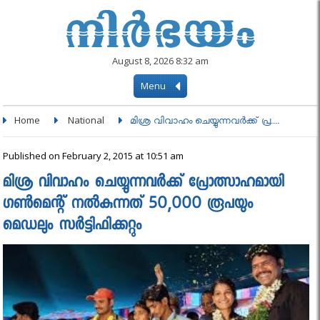
August 8, 2026 8:32 am
Menu
Home
National
മി­ശ്ര വി­വാ­ഹം ചെ­യ്യു­ന്ന­വർ­ക്ക്‌ പ്ര....
Published on February 2, 2015 at 10:51 am
മി­ശ്ര വി­വാ­ഹം ചെ­യ്യു­ന്ന­വർ­ക്ക്‌ പ്രോ­ത്സാ­ഹ­മായി
ഗണ്‍മെന്റ് നൽകുന്നത് 50,000 രൂപയും
മെഡലും സര്‍ട്ടിഫിക്കറ്റും