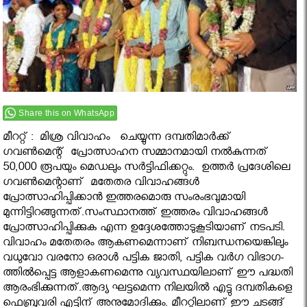
Share this on WhatsApp
മീററ്റ് : മിശ്ര വിവാഹം ചെ­യ്യു­ന്ന ദ­മ്പ­തി­മാർ­ക്ക്‌
ഗവണ്‍മെന്റ് പ്രോത്സാഹന സമ്മാനമായി നല്‍കുന്നത്
50,000 രൂപയും മെഡലും സര്‍ട്ടിഫിക്കറ്റും. ഉത്തർ പ്രദേശിലെ
ഗവണ്‍മെന്റാണ് മതേതര വിവാഹങ്ങള്‍
പ്രോത്സാഹിപ്പിക്കാന്‍ ഇത്തരമൊരു സംരംഭവുമായി
മുന്നിട്ടിറങ്ങുന്നത്.സംസ്ഥാനത്ത് ഇത്തരം വിവാഹങ്ങള്‍
പ്രോത്സാഹിപ്പിക്കുക എന്ന ഉദ്ദേശത്തോടുകൂടിയാണ് നടപടി.
വി­വാ­ഹം മ­തേ­ത­രം ആ­ക­ണ­മെ­ന്നാ­ണ്‌ നി­ബ­ന്ധ­ന­യെ­ങ്കി­ലും
വ­ധു­വോ വ­ര­നോ ഒ­രാൾ പ­ട്ടി­ക ജാ­തി, പ­ട്ടി­ക വർ­ഗ വി­ഭാ­ഗ­
ത്തിൽ­പ്പെ­ട്ട ആ­ളാ­ക­ണ­മെ­ന്നു വ്യ­വ­സ്ഥ­യിലാണ് ഈ പദ്ധതി
ആരംഭിക്കുന്നത്.ആദ്യ ഘട്ടമെന്ന നിലയില്‍ എട്ടു ദമ്പതികളെ
ഫെബ്രുവരി എട്ടിന് അനുമോദിക്കും. മീററ്റിലാണ് ഈ ചടങ്ങ്