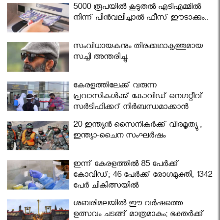
5000 രൂപയിൽ കൂടുതൽ എടിഎമ്മിൽ
നിന്ന് പിൻവലിച്ചാൽ ഫീസ് ഈടാക്കും..
സംവിധായകനും തിരക്കഥാകൃത്തുമായ
സച്ചി അന്തരിച്ചു.
കേരളത്തിലേക്ക് വരുന്ന
പ്രവാസികള്‍ക്ക് കോവിഡ് നെഗറ്റീവ്
സര്‍ട്ടിഫിക്കറ്റ് നിർബന്ധമാക്കാൻ
മന്ത്രിസഭ
20 ഇന്ത്യൻ സൈനികർക്ക് വീരമൃത്യു ;
ഇന്ത്യാ-ചൈന സംഘർഷം
ഇന്ന് കേരളത്തിൽ 85 പേർക്ക്
കോവിഡ്; 46 പേർക്ക് രോഗമുക്തി, 1342
പേർ ചികിത്സയിൽ
ശബരിമലയില്‍ ഈ വർഷത്തെ
ഉത്സവം ചടങ്ങ് മാത്രമാകും; ഭക്തർക്ക്