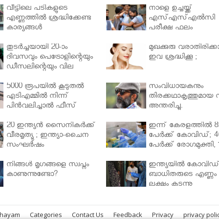
വീട്ടിലെ പടികളുടെ
നാളെ ഉച്ചയ്ക്ക്
എണ്ണത്തിൽ ശ്രദ്ധിക്കേണ്ട
എസ്എസ്എല്‍സി
കാര്യങ്ങൾ
പരീക്ഷ ഫലം
തുടർച്ചയായി 20-ാം
മുഖക്കുരു വരാതിരിക്കാ
ദിവസവും പെട്രോളിന്റെയും
ഇവ ശ്രദ്ധിക്കൂ ;
ഡീസലിന്റെയും വില
വര്‍ധിപ്പിച്ചു
5000 രൂപയിൽ കൂടുതൽ
സംവിധായകനും
എടിഎമ്മിൽ നിന്ന്
തിരക്കഥാകൃത്തുമായ സ
പിൻവലിച്ചാൽ ഫീസ്
അന്തരിച്ചു.
ഈടാക്കും..
20 ഇന്ത്യൻ സൈനികർക്ക്
ഇന്ന് കേരളത്തിൽ 8
വീരമൃത്യു ; ഇന്ത്യാ-ചൈന
പേർക്ക് കോവിഡ്; 4
സംഘർഷം
പേർക്ക് രോഗമുക്തി, 
പേർ ചികിത്സയിൽ
നിങ്ങള്‍ മൃഗങ്ങളെ സ്വപ്നം
ഇന്ത്യയിൽ കോവിഡ
കാണുന്നുണ്ടോ?
ബാധിതരുടെ എണ്ണം 
ലക്ഷം കടന്നു
bhayam
Categories
Contact Us
Feedback
Privacy
privacy poli