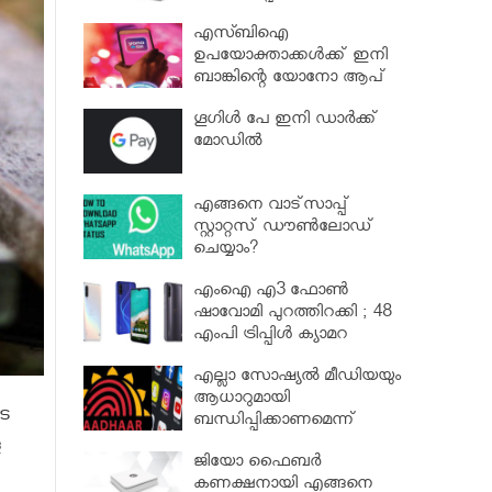
എസ്ബിഐ
ഉപയോക്താക്കള്‍ക്ക് ഇനി
ബാങ്കിന്റെ യോനോ ആപ്
ഉപയോഗിച്ച് പണം
ഗൂഗിള്‍ പേ ഇനി ഡാര്‍ക്ക്
പിന്‍വലിക്കാം
മോഡിൽ
എങ്ങനെ വാട്‌സാപ്പ്
സ്റ്റാറ്റസ് ഡൗണ്‍ലോഡ്
ചെയ്യാം?
എംഐ എ3 ഫോണ്‍
ഷാവോമി പുറത്തിറക്കി ; 48
എംപി ട്രിപ്പിള്‍ ക്യാമറ
എല്ലാ സോഷ്യല്‍ മീഡിയയും
ആധാറുമായി
െ
ബന്ധിപ്പിക്കാണമെന്ന്
തമിഴ്നാട് സർക്കാർ വാദം
ള
ജിയോ ഫൈബര്‍
സുപ്രീം കോടതിയിൽ ...
കണക്ഷനായി എങ്ങനെ