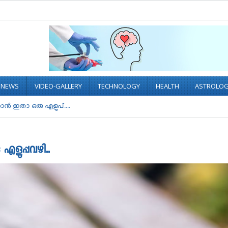
L NEWS
VIDEO-GALLERY
TECHNOLOGY
HEALTH
ASTROLO
ാൻ ഇതാ ഒരു എളുപ്....
ളുപ്പവഴി..