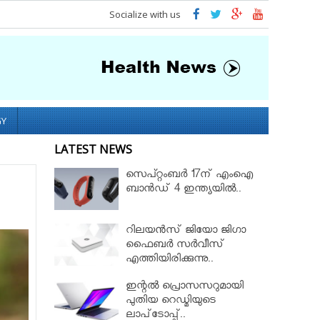
Socialize with us
GY
LATEST NEWS
സെപ്റ്റംബര്‍ 17ന് എംഐ
ബാന്‍ഡ് 4 ഇന്ത്യയിൽ..
റിലയൻസ് ജിയോ ജിഗാ
ഫൈബർ സർവീസ്
എത്തിയിരിക്കുന്നു..
ഇന്റൽ പ്രൊസസറുമായി
പുതിയ റെഡ്മിയുടെ
ലാപ്‌ടോപ്പ്..