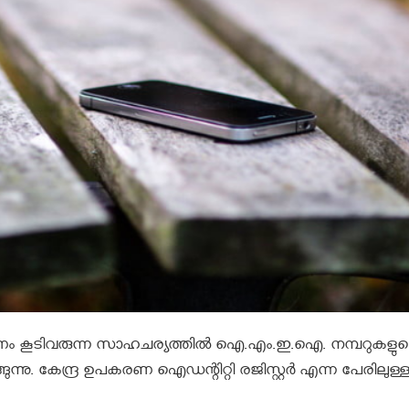
ം കൂടിവരുന്ന സാഹചര്യത്തില്‍ ഐ.എം.ഇ.ഐ. നമ്പറുകളുട
്ങുന്നു. കേന്ദ്ര ഉപകരണ ഐഡന്റിറ്റി രജിസ്റ്റര്‍ എന്ന പേരിലുള്