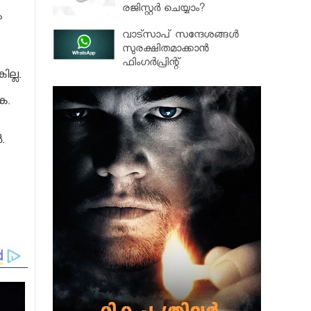
രജിസ്റ്റര്‍ ചെയ്യാം?
ം
വാട്സാപ് സന്ദേശങ്ങൾ
സുരക്ഷിതമാക്കാൻ
ഫിംഗര്‍പ്രിന്റ്
ല്ല.
ഒതന്റിക്കേഷന്‍…
ക.
.