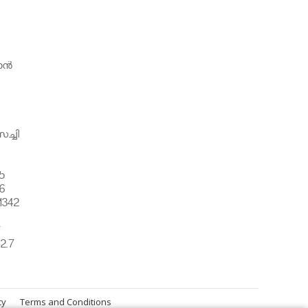
ന്‍
ച്ചി
5
6
1342
്
2.7
cy
Terms and Conditions