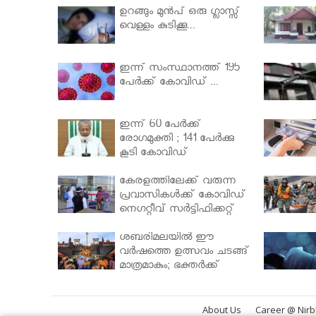
ഉറങ്ങും മുന്‍പ് ഒരു ഗ്ലാസ്സ്
വെള്ളം കുടിക്കൂ...
ഇന്ന് സംസ്ഥാനത്ത് 195
പേര്‍ക്ക് കോവിഡ് ...
ഇന്ന് 60 പേർക്ക്
രോഗമുക്തി ; 141 പേര്‍ക്കു
കൂടി കോവിഡ്
കേരളത്തിലേക്ക് വരുന്ന
പ്രവാസികള്‍ക്ക് കോവിഡ്
നെഗറ്റീവ് സര്‍ട്ടിഫിക്കറ്റ്
നിർബന്ധമാക്കാൻ
മന്ത്രിസഭ
ശബരിമലയില്‍ ഈ
വർഷത്തെ ഉത്സവം ചടങ്ങ്
മാത്രമാകും; ഭക്തർക്ക്
പ്രവേശനമില്ല
About Us
Career @ Nir