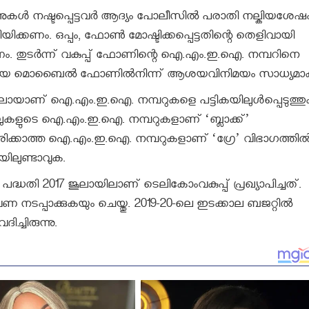
കള്‍ നഷ്ടപ്പെട്ടവര്‍ ആദ്യം പോലീസില്‍ പരാതി നല്കിയശേഷ
കണം. ഒപ്പം, ഫോണ്‍ മോഷ്ടിക്കപ്പെട്ടതിന്റെ തെളിവായി
്യണം. തുടര്‍ന്ന് വകുപ്പ് ഫോണിന്റെ ഐ.എം.ഇ.ഐ. നമ്പറിനെ
ംപോയ മൊബൈല്‍ ഫോണില്‍നിന്ന് ആശയവിനിമയം സാധ്യമാകി
ങ്ങളിലായാണ് ഐ.എം.ഇ.ഐ. നമ്പറുകളെ പട്ടികയിലുള്‍പ്പെടുത്തു
ളുടെ ഐ.എം.ഇ.ഐ. നമ്പറുകളാണ് ‘ബ്ലാക്ക്’
കരിക്കാത്ത ഐ.എം.ഇ.ഐ. നമ്പറുകളാണ് ‘ഗ്രേ’ വിഭാഗത്തില്‍
ിലുണ്ടാവുക.
ദ്ധതി 2017 ജൂലായിലാണ് ടെലികോംവകുപ്പ് പ്രഖ്യാപിച്ചത്.
 നടപ്പാക്കുകയും ചെയ്തു. 2019-20-ലെ ഇടക്കാല ബജറ്റില്‍
ിച്ചിരുന്നു.