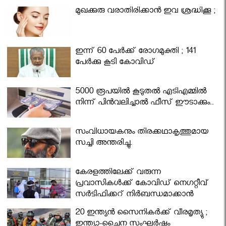
മുഖക്കുരു വരാതിരിക്കാന്‍ ഇവ ശ്രദ്ധിക്കൂ ;
ഇന്ന് 60 പേർക്ക് രോഗമുക്തി ; 141
പേര്‍ക്കു കൂടി കോവിഡ്
5000 രൂപയിൽ കൂടുതൽ എടിഎമ്മിൽ
നിന്ന് പിൻവലിച്ചാൽ ഫീസ് ഈടാക്കും..
സംവിധായകനും തിരക്കഥാകൃത്തുമായ
സച്ചി അന്തരിച്ചു.
കേരളത്തിലേക്ക് വരുന്ന
പ്രവാസികള്‍ക്ക് കോവിഡ് നെഗറ്റീവ്
സര്‍ട്ടിഫിക്കറ്റ് നിർബന്ധമാക്കാൻ
മന്ത്രിസഭ
20 ഇന്ത്യൻ സൈനികർക്ക് വീരമൃത്യു ;
ഇന്ത്യാ-ചൈന സംഘർഷം