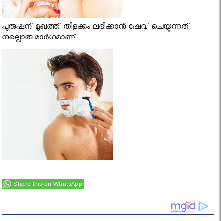
പുരുഷന് മുഖത്ത് തിളക്കം ലഭിക്കാന്‍ ഷേവ് ചെയ്യുന്നത്
നല്ലൊരു മാർഗമാണ്.
Share this on WhatsApp