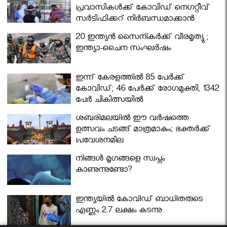
പ്രവാസികള്‍ക്ക് കോവിഡ് നെഗറ്റീവ്
സര്‍ട്ടിഫിക്കറ്റ് നിർബന്ധമാക്കാൻ
മന്ത്രിസഭ
20 ഇന്ത്യൻ സൈനികർക്ക് വീരമൃത്യു ;
ഇന്ത്യാ-ചൈന സംഘർഷം
ഇന്ന് കേരളത്തിൽ 85 പേർക്ക്
കോവിഡ്; 46 പേർക്ക് രോഗമുക്തി, 1342
പേർ ചികിത്സയിൽ
ശബരിമലയില്‍ ഈ വർഷത്തെ
ഉത്സവം ചടങ്ങ് മാത്രമാകും; ഭക്തർക്ക്
പ്രവേശനമില്ല
നിങ്ങള്‍ മൃഗങ്ങളെ സ്വപ്നം
കാണുന്നുണ്ടോ?
ഇന്ത്യയിൽ കോവിഡ് ബാധിതരുടെ
എണ്ണം 2.7 ലക്ഷം കടന്നു