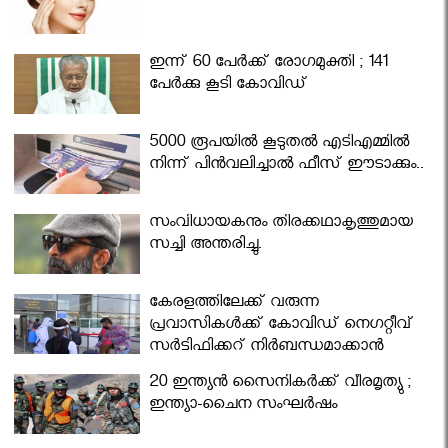
ഇന്ന് 60 പേർക്ക് രോഗമുക്തി ; 141
പേര്‍ക്കു കൂടി കോവിഡ്
5000 രൂപയിൽ കൂടുതൽ എടിഎമ്മിൽ
നിന്ന് പിൻവലിച്ചാൽ ഫീസ് ഈടാക്കും..
സംവിധായകനും തിരക്കഥാകൃത്തുമായ
സച്ചി അന്തരിച്ചു.
കേരളത്തിലേക്ക് വരുന്ന
പ്രവാസികള്‍ക്ക് കോവിഡ് നെഗറ്റീവ്
സര്‍ട്ടിഫിക്കറ്റ് നിർബന്ധമാക്കാൻ
മന്ത്രിസഭ
20 ഇന്ത്യൻ സൈനികർക്ക് വീരമൃത്യു ;
ഇന്ത്യാ-ചൈന സംഘർഷം