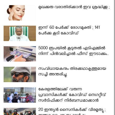
മുഖക്കുരു വരാതിരിക്കാന്‍ ഇവ ശ്രദ്ധിക്കൂ ;
ഇന്ന് 60 പേർക്ക് രോഗമുക്തി ; 141
പേര്‍ക്കു കൂടി കോവിഡ്
5000 രൂപയിൽ കൂടുതൽ എടിഎമ്മിൽ
നിന്ന് പിൻവലിച്ചാൽ ഫീസ് ഈടാക്കും..
സംവിധായകനും തിരക്കഥാകൃത്തുമായ
സച്ചി അന്തരിച്ചു.
കേരളത്തിലേക്ക് വരുന്ന
പ്രവാസികള്‍ക്ക് കോവിഡ് നെഗറ്റീവ്
സര്‍ട്ടിഫിക്കറ്റ് നിർബന്ധമാക്കാൻ
മന്ത്രിസഭ
20 ഇന്ത്യൻ സൈനികർക്ക് വീരമൃത്യു ;