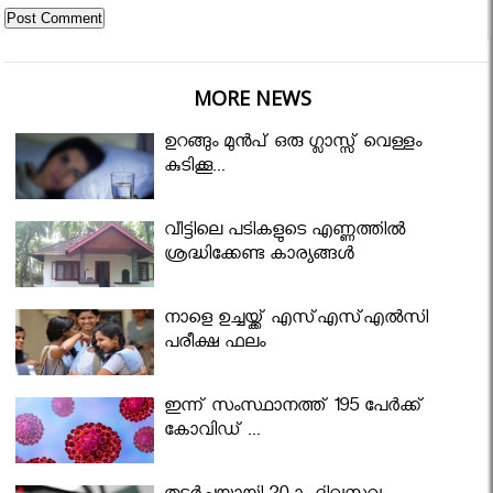
MORE NEWS
ഉറങ്ങും മുന്‍പ് ഒരു ഗ്ലാസ്സ് വെള്ളം
കുടിക്കൂ...
വീട്ടിലെ പടികളുടെ എണ്ണത്തിൽ
ശ്രദ്ധിക്കേണ്ട കാര്യങ്ങൾ
നാളെ ഉച്ചയ്ക്ക് എസ്എസ്എല്‍സി
പരീക്ഷ ഫലം
ഇന്ന് സംസ്ഥാനത്ത് 195 പേര്‍ക്ക്
കോവിഡ് ...