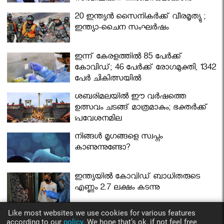
മന്ത്രിസഭ
20 ഇന്ത്യൻ സൈനികർക്ക് വീരമൃത്യു ;
ഇന്ത്യാ-ചൈന സംഘർഷം
ഇന്ന് കേരളത്തിൽ 85 പേർക്ക്
കോവിഡ്; 46 പേർക്ക് രോഗമുക്തി, 1342
പേർ ചികിത്സയിൽ
ശബരിമലയില്‍ ഈ വർഷത്തെ
ഉത്സവം ചടങ്ങ് മാത്രമാകും; ഭക്തർക്ക്
പ്രവേശനമില്ല
നിങ്ങള്‍ മൃഗങ്ങളെ സ്വപ്നം
കാണുന്നുണ്ടോ?
ഇന്ത്യയിൽ കോവിഡ് ബാധിതരുടെ
എണ്ണം 2.7 ലക്ഷം കടന്നു
Like most websites we use cookies for various features
according to our
policy.
We hope that’s ok, if not feel free