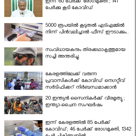
ഇന്ന് 60 പേർക്ക് രോഗമുക്തി ; 141
പേര്‍ക്കു കൂടി കോവിഡ്
5000 രൂപയിൽ കൂടുതൽ എടിഎമ്മിൽ
നിന്ന് പിൻവലിച്ചാൽ ഫീസ് ഈടാക്കും..
സംവിധായകനും തിരക്കഥാകൃത്തുമായ
സച്ചി അന്തരിച്ചു.
കേരളത്തിലേക്ക് വരുന്ന
പ്രവാസികള്‍ക്ക് കോവിഡ് നെഗറ്റീവ്
സര്‍ട്ടിഫിക്കറ്റ് നിർബന്ധമാക്കാൻ
മന്ത്രിസഭ
20 ഇന്ത്യൻ സൈനികർക്ക് വീരമൃത്യു ;
ഇന്ത്യാ-ചൈന സംഘർഷം
ഇന്ന് കേരളത്തിൽ 85 പേർക്ക്
കോവിഡ്; 46 പേർക്ക് രോഗമുക്തി, 1342