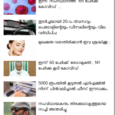
ഇന്ന് സംസ്ഥാനത്ത് 195 പേര്‍ക്ക്
കോവിഡ് ...
തുടർച്ചയായി 20-ാം ദിവസവും
പെട്രോളിന്റെയും ഡീസലിന്റെയും വില
വര്‍ധിപ്പിച്ചു
മുഖക്കുരു വരാതിരിക്കാന്‍ ഇവ ശ്രദ്ധിക്കൂ ;
ഇന്ന് 60 പേർക്ക് രോഗമുക്തി ; 141
പേര്‍ക്കു കൂടി കോവിഡ്
5000 രൂപയിൽ കൂടുതൽ എടിഎമ്മിൽ
നിന്ന് പിൻവലിച്ചാൽ ഫീസ് ഈടാക്കും..
സംവിധായകനും തിരക്കഥാകൃത്തുമായ
സച്ചി അന്തരിച്ചു.