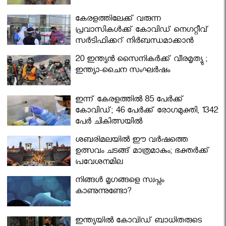
കേരളത്തിലേക്ക് വരുന്ന
പ്രവാസികള്‍ക്ക് കോവിഡ് നെഗറ്റീവ്
സര്‍ട്ടിഫിക്കറ്റ് നിർബന്ധമാക്കാൻ
മന്ത്രിസഭ
20 ഇന്ത്യൻ സൈനികർക്ക് വീരമൃത്യു ;
ഇന്ത്യാ-ചൈന സംഘർഷം
ഇന്ന് കേരളത്തിൽ 85 പേർക്ക്
കോവിഡ്; 46 പേർക്ക് രോഗമുക്തി, 1342
പേർ ചികിത്സയിൽ
ശബരിമലയില്‍ ഈ വർഷത്തെ
ഉത്സവം ചടങ്ങ് മാത്രമാകും; ഭക്തർക്ക്
പ്രവേശനമില്ല
നിങ്ങള്‍ മൃഗങ്ങളെ സ്വപ്നം
കാണുന്നുണ്ടോ?
ഇന്ത്യയിൽ കോവിഡ് ബാധിതരുടെ