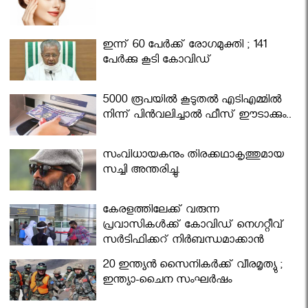
ഇന്ന് 60 പേർക്ക് രോഗമുക്തി ; 141
പേര്‍ക്കു കൂടി കോവിഡ്
5000 രൂപയിൽ കൂടുതൽ എടിഎമ്മിൽ
നിന്ന് പിൻവലിച്ചാൽ ഫീസ് ഈടാക്കും..
സംവിധായകനും തിരക്കഥാകൃത്തുമായ
സച്ചി അന്തരിച്ചു.
കേരളത്തിലേക്ക് വരുന്ന
പ്രവാസികള്‍ക്ക് കോവിഡ് നെഗറ്റീവ്
സര്‍ട്ടിഫിക്കറ്റ് നിർബന്ധമാക്കാൻ
മന്ത്രിസഭ
20 ഇന്ത്യൻ സൈനികർക്ക് വീരമൃത്യു ;
ഇന്ത്യാ-ചൈന സംഘർഷം