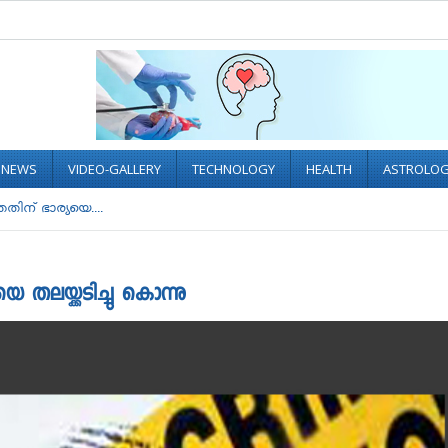
L NEWS
VIDEO-GALLERY
TECHNOLOGY
HEALTH
ASTROLO
ിന് ഭാര്യയെ....
തലയ്ക്കടിച്ചു കൊന്നു