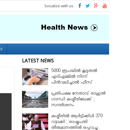
Socialize with us
GY
LATEST NEWS
5000 രൂപയിൽ കൂടുതൽ
എടിഎമ്മിൽ നിന്ന്
പിൻവലിച്ചാൽ ഫീസ്
ഈടാക്കും..
പ്രതിപക്ഷ നേതാവ് രാഹുല്‍
ഗാന്ധി കശ്മീരിലേക്ക് ;
സന്ദർശനം
ഒഴിവാക്കണമെന്ന്
കശ്മീരിൽ ആര്‍ട്ടിക്കിള്‍ 370
അധികൃതര്‍
റദ്ദാക്കി ; രാഷ്ട്രപതി
തീരുമാനത്തില്‍ ഒപ്പുവച്ചു..