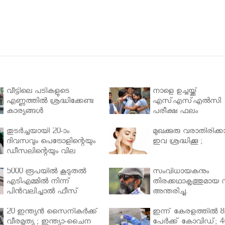
വീട്ടിലെ പടികളുടെ
നാളെ ഉച്ചയ്ക്ക്
എണ്ണത്തിൽ ശ്രദ്ധിക്കേണ്ട
എസ്എസ്എല്‍സി
കാര്യങ്ങൾ
പരീക്ഷ ഫലം
തുടർച്ചയായി 20-ാം
മുഖക്കുരു വരാതിരിക്കാ
ദിവസവും പെട്രോളിന്റെയും
ഇവ ശ്രദ്ധിക്കൂ ;
ഡീസലിന്റെയും വില
വര്‍ധിപ്പിച്ചു
5000 രൂപയിൽ കൂടുതൽ
സംവിധായകനും
എടിഎമ്മിൽ നിന്ന്
തിരക്കഥാകൃത്തുമായ സ
പിൻവലിച്ചാൽ ഫീസ്
അന്തരിച്ചു.
ഈടാക്കും..
20 ഇന്ത്യൻ സൈനികർക്ക്
ഇന്ന് കേരളത്തിൽ 8
വീരമൃത്യു ; ഇന്ത്യാ-ചൈന
പേർക്ക് കോവിഡ്; 4