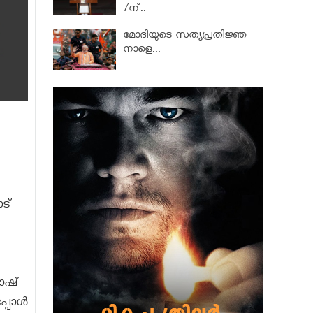
7ന്..
മോദിയുടെ സത്യപ്രതിജ്ഞ
നാളെ...
ോട്
തോഷ്
പോള്‍