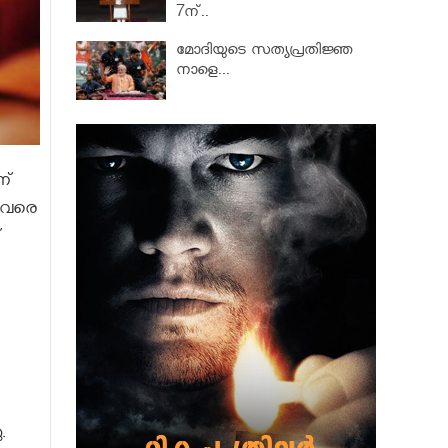
7ന്..
മോദിയുടെ സത്യപ്രതിജ്ഞ
നാളെ...
ന്
 അവരെ
്
.