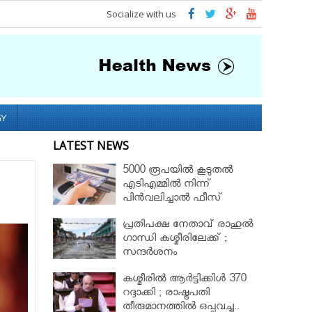
Socialize with us
GY
LATEST NEWS
5000 രൂപയിൽ കൂടുതൽ
എടിഎമ്മിൽ നിന്ന്
പിൻവലിച്ചാൽ ഫീസ്
ഈടാക്കും..
പ്രതിപക്ഷ നേതാവ് രാഹുല്‍
ഗാന്ധി കശ്മീരിലേക്ക് ;
സന്ദർശനം
ഒഴിവാക്കണമെന്ന്
കശ്മീരിൽ ആര്‍ട്ടിക്കിള്‍ 370
അധികൃതര്‍
റദ്ദാക്കി ; രാഷ്ട്രപതി
തീരുമാനത്തില്‍ ഒപ്പുവച്ചു..