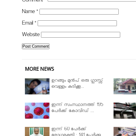
Comment
*
Name
*
Email
*
Website
MORE NEWS
ഉറങ്ങും മുന്‍പ് ഒരു ഗ്ലാസ്സ്
വെള്ളം കുടിക്കൂ...
ഇന്ന് സംസ്ഥാനത്ത് 195
പേര്‍ക്ക് കോവിഡ് ...
ഇന്ന് 60 പേർക്ക്
രോഗമുക്തി ; 141 പേര്‍ക്കു