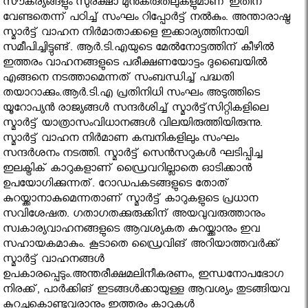
സൗകര്യങ്ങളും സുരക്ഷാ മുന്‍കരുതലുകളുമാണ് ഇതിന്
വേണ്ടതെന്ന് പഠിച്ച് സംഘം റിപ്പോര്‍ട്ട് നല്‍കും. അന്താരാഷ്ട്ര
സ്മാര്‍ട്ട് വാഹന നിര്‍മാതാക്കളെ ഇക്കാര്യത്തിനായി
സമീപിച്ചിട്ടുണ്ട്. ആര്‍.ടി.എയുടെ മേല്‍നോട്ടത്തിന് കീഴില്‍
ഇത്തരം വാഹനങ്ങളുടെ പരീക്ഷണയോട്ടം ദുബൈയില്‍
എങ്ങനെ നടത്താമെന്നത് സംബന്ധിച്ച് പദ്ധതി
തയാറാക്കും.ആര്‍.ടി.എ പ്രതിനിധി സംഘം അടുത്തിടെ
യൂറോപ്യന്‍ രാജ്യങ്ങള്‍ സന്ദര്‍ശിച്ച് സ്മാര്‍ട്ട്സിറ്റികളിലെ
സ്മാര്‍ട്ട് യാത്രാസംവിധാനങ്ങള്‍ വിലയിരുത്തിയിരുന്നു.
സ്മാര്‍ട്ട് വാഹന നിര്‍മാണ കമ്പനികളിലും സംഘം
സന്ദര്‍ശനം നടത്തി. സ്മാര്‍ട്ട് സെന്‍സറുകള്‍ ഘടിപ്പിച്ച
ഇലക്ട്രിക് കാറുകളാണ് ഡ്രൈവറില്ലാതെ ഓടിക്കാന്‍
ഉപയോഗിക്കുന്നത്. റോഡപകടങ്ങളുടെ തോത്
കുറയ്ക്കാനാകുമെന്നതാണ് സ്മാര്‍ട്ട് കാറുകളുടെ പ്രധാന
സവിശേഷത. ഗതാഗതക്കുരുക്കിന് അയവുവരുത്താനും
സ്വകാര്യവാഹനങ്ങളുടെ ആവശ്യകത കുറയ്ക്കാനും ഇവ
സഹായകമാകും. കൂടാതെ ഡ്രൈവിങ് അറിയാത്തവര്‍ക്ക്
സ്മാര്‍ട്ട് വാഹനങ്ങള്‍
ഉപകാരപ്പെടും.അന്തരീക്ഷമലിനീകരണം, ഇന്ധനോപഭോഗ
നിരക്ക്, പാര്‍ക്കിങ് ഇടങ്ങള്‍ക്കായുള്ള ആവശ്യം തുടങ്ങിയവ
കുറച്ചുകൊണ്ടുവരാനും ഇത്തരം കാറുകള്‍