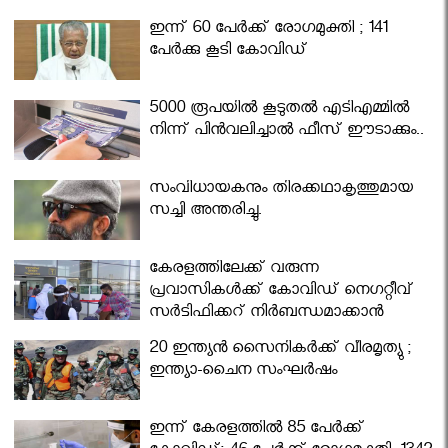
ഇന്ന് 60 പേർക്ക് രോഗമുക്തി ; 141
പേര്‍ക്കു കൂടി കോവിഡ്
5000 രൂപയിൽ കൂടുതൽ എടിഎമ്മിൽ
നിന്ന് പിൻവലിച്ചാൽ ഫീസ് ഈടാക്കും..
സംവിധായകനും തിരക്കഥാകൃത്തുമായ
സച്ചി അന്തരിച്ചു.
കേരളത്തിലേക്ക് വരുന്ന
പ്രവാസികള്‍ക്ക് കോവിഡ് നെഗറ്റീവ്
സര്‍ട്ടിഫിക്കറ്റ് നിർബന്ധമാക്കാൻ
മന്ത്രിസഭ
20 ഇന്ത്യൻ സൈനികർക്ക് വീരമൃത്യു ;
ഇന്ത്യാ-ചൈന സംഘർഷം
ഇന്ന് കേരളത്തിൽ 85 പേർക്ക്