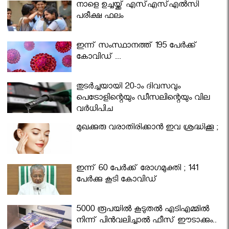
നാളെ ഉച്ചയ്ക്ക് എസ്എസ്എല്‍സി
പരീക്ഷ ഫലം
ഇന്ന് സംസ്ഥാനത്ത് 195 പേര്‍ക്ക്
കോവിഡ് ...
തുടർച്ചയായി 20-ാം ദിവസവും
പെട്രോളിന്റെയും ഡീസലിന്റെയും വില
വര്‍ധിപ്പിച്ചു
മുഖക്കുരു വരാതിരിക്കാന്‍ ഇവ ശ്രദ്ധിക്കൂ ;
ഇന്ന് 60 പേർക്ക് രോഗമുക്തി ; 141
പേര്‍ക്കു കൂടി കോവിഡ്
5000 രൂപയിൽ കൂടുതൽ എടിഎമ്മിൽ
നിന്ന് പിൻവലിച്ചാൽ ഫീസ് ഈടാക്കും..