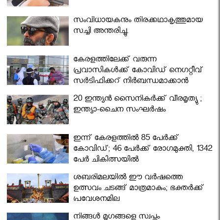
സംവിധായകനും തിരക്കഥാകൃത്തുമായ
സച്ചി അന്തരിച്ചു.
കേരളത്തിലേക്ക് വരുന്ന
പ്രവാസികള്‍ക്ക് കോവിഡ് നെഗറ്റീവ്
സര്‍ട്ടിഫിക്കറ്റ് നിർബന്ധമാക്കാൻ
മന്ത്രിസഭ
20 ഇന്ത്യൻ സൈനികർക്ക് വീരമൃത്യു ;
ഇന്ത്യാ-ചൈന സംഘർഷം
ഇന്ന് കേരളത്തിൽ 85 പേർക്ക്
കോവിഡ്; 46 പേർക്ക് രോഗമുക്തി, 1342
പേർ ചികിത്സയിൽ
ശബരിമലയില്‍ ഈ വർഷത്തെ
ഉത്സവം ചടങ്ങ് മാത്രമാകും; ഭക്തർക്ക്
പ്രവേശനമില്ല
നിങ്ങള്‍ മൃഗങ്ങളെ സ്വപ്നം