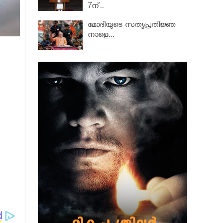
7ന്..
മോദിയുടെ സത്യപ്രതിജ്ഞ
നാളെ...