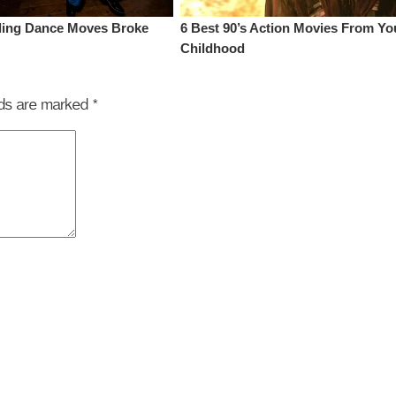
elds are marked
*