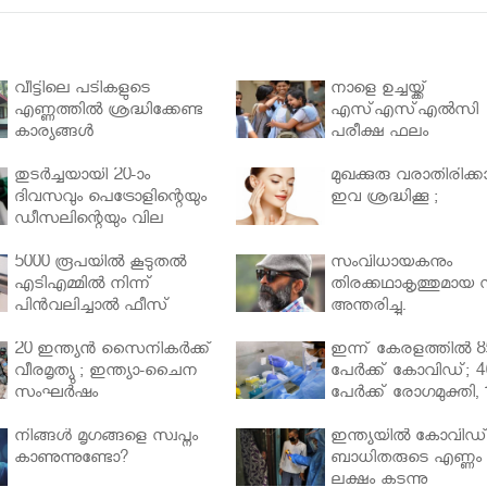
വീട്ടിലെ പടികളുടെ
നാളെ ഉച്ചയ്ക്ക്
എണ്ണത്തിൽ ശ്രദ്ധിക്കേണ്ട
എസ്എസ്എല്‍സി
കാര്യങ്ങൾ
പരീക്ഷ ഫലം
തുടർച്ചയായി 20-ാം
മുഖക്കുരു വരാതിരിക്കാ
ദിവസവും പെട്രോളിന്റെയും
ഇവ ശ്രദ്ധിക്കൂ ;
ഡീസലിന്റെയും വില
വര്‍ധിപ്പിച്ചു
5000 രൂപയിൽ കൂടുതൽ
സംവിധായകനും
എടിഎമ്മിൽ നിന്ന്
തിരക്കഥാകൃത്തുമായ സ
പിൻവലിച്ചാൽ ഫീസ്
അന്തരിച്ചു.
ഈടാക്കും..
20 ഇന്ത്യൻ സൈനികർക്ക്
ഇന്ന് കേരളത്തിൽ 8
വീരമൃത്യു ; ഇന്ത്യാ-ചൈന
പേർക്ക് കോവിഡ്; 4
സംഘർഷം
പേർക്ക് രോഗമുക്തി, 
പേർ ചികിത്സയിൽ
നിങ്ങള്‍ മൃഗങ്ങളെ സ്വപ്നം
ഇന്ത്യയിൽ കോവിഡ
കാണുന്നുണ്ടോ?
ബാധിതരുടെ എണ്ണം 
ലക്ഷം കടന്നു