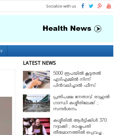
Socialize with us
GY
LATEST NEWS
5000 രൂപയിൽ കൂടുതൽ
എടിഎമ്മിൽ നിന്ന്
പിൻവലിച്ചാൽ ഫീസ്
ഈടാക്കും..
പ്രതിപക്ഷ നേതാവ് രാഹുല്‍
ഗാന്ധി കശ്മീരിലേക്ക് ;
സന്ദർശനം
ഒഴിവാക്കണമെന്ന്
കശ്മീരിൽ ആര്‍ട്ടിക്കിള്‍ 370
അധികൃതര്‍
റദ്ദാക്കി ; രാഷ്ട്രപതി
തീരുമാനത്തില്‍ ഒപ്പുവച്ചു..