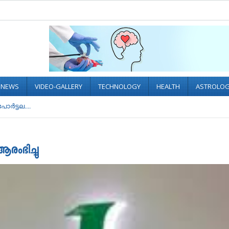
L NEWS
VIDEO-GALLERY
TECHNOLOGY
HEALTH
ASTROLO
ര്‍ട്ടല....
ആരംഭിച്ചു