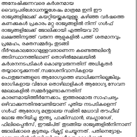
അന്വേഷിക്കുന്നവരെ കര്‍ശനമായ
വൈദ്യപരിശോധനയ്ക്കുശേഷം മാത്രമേ ഇനി ഈ
രാജ്യങ്ങളിലേക്ക് കയറ്റിയയ്ക്കുകയുള്ളൂ. കഴിഞ്ഞ വര്‍ഷത്തെ
കണക്കുകള്‍ പ്രകാരം മറ്റു രാജ്യങ്ങളില്‍ നിന്ന് ഗള്‍ഫ്
രാജ്യങ്ങളിലേക്ക് ജോലിക്കായി എത്തിയവ 20
ലക്ഷത്തിനടുത്ത് വരുന്ന ആളുകളില്‍ പത്ത് ശതമാനവും
പ്രമേഹം, രക്തസമ്മര്‍ദ്ദം തുടങ്ങി
ദീര്‍ഘകാലരോഗമുള്ളവരാണെന്ന കണ്ടെത്തലിന്റെ
അടിസ്ഥാനത്തിലാണ് തൊഴില്‍മേഖലയില്‍
കര്‍ശനനടപടികള്‍ കൊണ്ടുവരുന്നതിന് അധികൃതര്‍
തയ്യാറെടുക്കുന്നത്.സ്വദേശനിവാസികളായ
പൊതുജനങ്ങളുടെ ആരോഗ്യത്തെ ബാധിക്കുന്നില്ലെങ്കിലും
രോഗികളായ വിദേശ തൊഴിലാളികള്‍ ആരോഗ്യ സേവന
മേഖലകളില്‍ സമ്മര്‍ദ്ദമുണ്ടാകുന്നതിന്
കാരണമായിത്തീര്‍ന്നേക്കാം. ഇത്തരമൊരു സാഹചര്യം
ഒഴിവാക്കുന്നതിനുവേണ്ടിയാണ് പുതിയ നടപടികളെന്ന്
ഗള്‍ഫ് ആരോഗ്യ മന്ത്രാലയ സമിതി മേധാവി തൗഫീഖ്
ഖോജ അറിയിച്ചു. ഇന്ത്യ, പാക്കിസ്ഥാന്‍, ബംഗ്ലാദേശ്​,
ഫിലിപ്പൈന്‍സ്​, ഈജിപ്‍ത്​ തുടങ്ങിയ രാജ്യങ്ങളില്‍നിന്നാണ്​
ജോലിക്കാരെ കൂടുതലും റിക്രൂട്ട്​ ചെയ്യുന്നത്​. പതിനെട്ടോളം