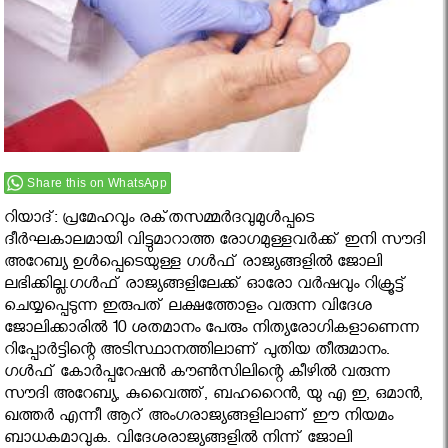
Share this on WhatsApp
റിയാദ്‌: പ്രമേഹവും രക്‌തസമ്മര്‍ദവുമുള്‍പ്പടെ
ദീര്‍ഘകാലമായി വിട്ടുമാറാത്ത രോഗമുള്ളവര്‍ക്ക്‌ ഇനി സൗദി
അറേബ്യ ഉള്‍പ്പെടെയുള്ള ഗള്‍ഫ്‌ രാജ്യങ്ങളില്‍ ജോലി
ലഭിക്കില്ല.ഗള്‍ഫ്​ രാജ്യങ്ങളിലേക്ക്‌ ഓരോ വര്‍ഷവും റിക്രൂട്ട്​
ചെയ്യപ്പെടുന്ന ഇരുപത്​ ലക്ഷത്തോളം വരുന്ന വിദേശ
ജോലിക്കാരില്‍ 10 ശതമാനം പേരും നിത്യരോഗികളാണെന്ന
റിപ്പോര്‍ട്ടിന്റെ അടിസ്ഥാനത്തിലാണ്​ പുതിയ തീരുമാനം.
ഗള്‍ഫ് കോര്‍പ്പറേഷന്‍ കൗണ്‍സിലിന്റെ കീഴില്‍ വരുന്ന
സൗദി അറേബ്യ, കുവൈത്ത്, ബഹറൈന്‍, യു എ ഇ, ഒമാന്‍,
ഖത്തര്‍ എന്നീ ആറ് അംഗരാജ്യങ്ങളിലാണ് ഈ നിയമം
ബാധകമാവുക. വിദേശരാജ്യങ്ങളില്‍ നിന്ന് ജോലി