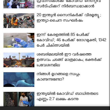
പ്രവാസികള്‍ക്ക് കോവിഡ് നെഗറ്റീവ്
സര്‍ട്ടിഫിക്കറ്റ് നിർബന്ധമാക്കാൻ
മന്ത്രിസഭ
20 ഇന്ത്യൻ സൈനികർക്ക് വീരമൃത്യു ;
ഇന്ത്യാ-ചൈന സംഘർഷം
ഇന്ന് കേരളത്തിൽ 85 പേർക്ക്
കോവിഡ്; 46 പേർക്ക് രോഗമുക്തി, 1342
പേർ ചികിത്സയിൽ
ശബരിമലയില്‍ ഈ വർഷത്തെ
ഉത്സവം ചടങ്ങ് മാത്രമാകും; ഭക്തർക്ക്
പ്രവേശനമില്ല
നിങ്ങള്‍ മൃഗങ്ങളെ സ്വപ്നം
കാണുന്നുണ്ടോ?
ഇന്ത്യയിൽ കോവിഡ് ബാധിതരുടെ
എണ്ണം 2.7 ലക്ഷം കടന്നു