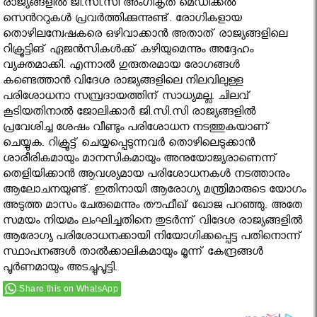
രാജ്യങ്ങളില്‍ ജി.സി.സി അംഗീകൃത മെഡിക്കല്‍
സെന്‍ററുകള്‍ പ്രവര്‍ത്തിക്കുന്നുണ്ട്​. രോഗികളായ
തൊ‍ഴിലന്വേഷകരെ ഒ‍ഴിവാക്കാന്‍ അതാത്​ രാജ്യങ്ങളിലെ
റിക്രൂട്ടിങ്​ ഏജന്‍സികള്‍ക്ക്‌ ക‍ഴിയുമെന്നും അദ്ദേഹം
വ്യക്തമാക്കി. എന്നാല്‍ ഗുരുതരമായ രോഗങ്ങള്‍
കണ്ടെത്താന്‍ വിദേശ രാജ്യങ്ങളിലെ നിലവിലുള്ള
പരിശോധനാ സമ്പ്രദായത്തിന്​ സാധ്യമല്ല. ചിലവ്​
കൂടിയതിനാല്‍ ജോലിക്കാര്‍ ജി.സി.സി രാജ്യങ്ങളില്‍
പ്രവേശിച്ച ശേഷം വീണ്ടും പരിശോധന നടത്തുകയാണ്​
ചെയ്യുക. റിക്രൂട്ട്​ ചെയ്യപ്പെടുന്നവര്‍ തൊ‍ഴിലെടുക്കാന്‍
ശാരീരികമായും മാനസികമായും അനുയോജ്യരാണെന്ന്​
തെളിയിക്കാന്‍ ആവശ്യമായ പരിശോധനകള്‍ നടത്താനും
ആലോചനയുണ്ട്​. ഇതിനായി ആരോഗ്യ മന്ത്രിമാരുടെ യോഗം
അടുത്ത മാസം ചേരുമെന്നും തൗഫീഖ്​ ഖോജ പറഞ്ഞു. അതേ
സമയം നിയമം ലംഘിച്ചതിനെ തുടര്‍ന്ന്​ വിദേശ രാജ്യങ്ങളില്‍
ആരോഗ്യ പരിശോധനക്കായി നിയോഗിക്കപ്പെട്ട പതിനൊന്ന്​
സ്ഥാപനങ്ങള്‍ താല്‍ക്കാലികമായും മൂന്ന്​ കേന്ദ്രങ്ങള്‍
പൂര്‍ണമായും അടച്ചുപൂട്ടി.
Share this on WhatsApp