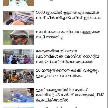
5000 രൂപയിൽ കൂടുതൽ എടിഎമ്മിൽ
നിന്ന് പിൻവലിച്ചാൽ ഫീസ് ഈടാക്കും..
സംവിധായകനും തിരക്കഥാകൃത്തുമായ
സച്ചി അന്തരിച്ചു.
കേരളത്തിലേക്ക് വരുന്ന
പ്രവാസികള്‍ക്ക് കോവിഡ് നെഗറ്റീവ്
സര്‍ട്ടിഫിക്കറ്റ് നിർബന്ധമാക്കാൻ
മന്ത്രിസഭ
20 ഇന്ത്യൻ സൈനികർക്ക് വീരമൃത്യു ;
ഇന്ത്യാ-ചൈന സംഘർഷം
ഇന്ന് കേരളത്തിൽ 85 പേർക്ക്
കോവിഡ്; 46 പേർക്ക് രോഗമുക്തി, 1342
പേർ ചികിത്സയിൽ