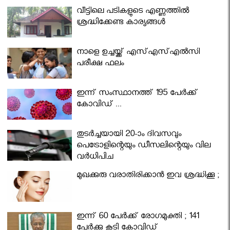
വീട്ടിലെ പടികളുടെ എണ്ണത്തിൽ
ശ്രദ്ധിക്കേണ്ട കാര്യങ്ങൾ
നാളെ ഉച്ചയ്ക്ക് എസ്എസ്എല്‍സി
പരീക്ഷ ഫലം
ഇന്ന് സംസ്ഥാനത്ത് 195 പേര്‍ക്ക്
കോവിഡ് ...
തുടർച്ചയായി 20-ാം ദിവസവും
പെട്രോളിന്റെയും ഡീസലിന്റെയും വില
വര്‍ധിപ്പിച്ചു
മുഖക്കുരു വരാതിരിക്കാന്‍ ഇവ ശ്രദ്ധിക്കൂ ;
ഇന്ന് 60 പേർക്ക് രോഗമുക്തി ; 141
പേര്‍ക്കു കൂടി കോവിഡ്