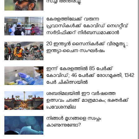
സച്ചി അന്തരിച്ചു.
കേരളത്തിലേക്ക് വരുന്ന
പ്രവാസികള്‍ക്ക് കോവിഡ് നെഗറ്റീവ്
സര്‍ട്ടിഫിക്കറ്റ് നിർബന്ധമാക്കാൻ
മന്ത്രിസഭ
20 ഇന്ത്യൻ സൈനികർക്ക് വീരമൃത്യു ;
ഇന്ത്യാ-ചൈന സംഘർഷം
ഇന്ന് കേരളത്തിൽ 85 പേർക്ക്
കോവിഡ്; 46 പേർക്ക് രോഗമുക്തി, 1342
പേർ ചികിത്സയിൽ
ശബരിമലയില്‍ ഈ വർഷത്തെ
ഉത്സവം ചടങ്ങ് മാത്രമാകും; ഭക്തർക്ക്
പ്രവേശനമില്ല
നിങ്ങള്‍ മൃഗങ്ങളെ സ്വപ്നം
കാണുന്നുണ്ടോ?