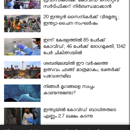
പ്രവാസികള്‍ക്ക് കോവിഡ് നെഗറ്റീവ്
സര്‍ട്ടിഫിക്കറ്റ് നിർബന്ധമാക്കാൻ
മന്ത്രിസഭ
20 ഇന്ത്യൻ സൈനികർക്ക് വീരമൃത്യു ;
ഇന്ത്യാ-ചൈന സംഘർഷം
ഇന്ന് കേരളത്തിൽ 85 പേർക്ക്
കോവിഡ്; 46 പേർക്ക് രോഗമുക്തി, 1342
പേർ ചികിത്സയിൽ
ശബരിമലയില്‍ ഈ വർഷത്തെ
ഉത്സവം ചടങ്ങ് മാത്രമാകും; ഭക്തർക്ക്
പ്രവേശനമില്ല
നിങ്ങള്‍ മൃഗങ്ങളെ സ്വപ്നം
കാണുന്നുണ്ടോ?
ഇന്ത്യയിൽ കോവിഡ് ബാധിതരുടെ
എണ്ണം 2.7 ലക്ഷം കടന്നു