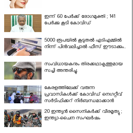
ഇന്ന് 60 പേർക്ക് രോഗമുക്തി ; 141
പേര്‍ക്കു കൂടി കോവിഡ്
5000 രൂപയിൽ കൂടുതൽ എടിഎമ്മിൽ
നിന്ന് പിൻവലിച്ചാൽ ഫീസ് ഈടാക്കും..
സംവിധായകനും തിരക്കഥാകൃത്തുമായ
സച്ചി അന്തരിച്ചു.
കേരളത്തിലേക്ക് വരുന്ന
പ്രവാസികള്‍ക്ക് കോവിഡ് നെഗറ്റീവ്
സര്‍ട്ടിഫിക്കറ്റ് നിർബന്ധമാക്കാൻ
മന്ത്രിസഭ
20 ഇന്ത്യൻ സൈനികർക്ക് വീരമൃത്യു ;
ഇന്ത്യാ-ചൈന സംഘർഷം