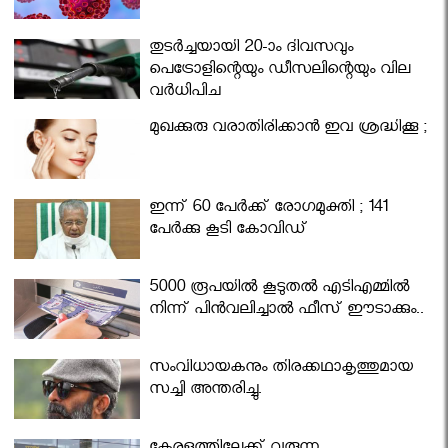
തുടർച്ചയായി 20-ാം ദിവസവും
പെട്രോളിന്റെയും ഡീസലിന്റെയും വില
വര്‍ധിപ്പിച്ചു
മുഖക്കുരു വരാതിരിക്കാന്‍ ഇവ ശ്രദ്ധിക്കൂ ;
ഇന്ന് 60 പേർക്ക് രോഗമുക്തി ; 141
പേര്‍ക്കു കൂടി കോവിഡ്
5000 രൂപയിൽ കൂടുതൽ എടിഎമ്മിൽ
നിന്ന് പിൻവലിച്ചാൽ ഫീസ് ഈടാക്കും..
സംവിധായകനും തിരക്കഥാകൃത്തുമായ
സച്ചി അന്തരിച്ചു.