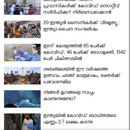
കേരളത്തിലേക്ക് വരുന്ന
പ്രവാസികള്‍ക്ക് കോവിഡ് നെഗറ്റീവ്
സര്‍ട്ടിഫിക്കറ്റ് നിർബന്ധമാക്കാൻ
മന്ത്രിസഭ
20 ഇന്ത്യൻ സൈനികർക്ക് വീരമൃത്യു ;
ഇന്ത്യാ-ചൈന സംഘർഷം
ഇന്ന് കേരളത്തിൽ 85 പേർക്ക്
കോവിഡ്; 46 പേർക്ക് രോഗമുക്തി, 1342
പേർ ചികിത്സയിൽ
ശബരിമലയില്‍ ഈ വർഷത്തെ
ഉത്സവം ചടങ്ങ് മാത്രമാകും; ഭക്തർക്ക്
പ്രവേശനമില്ല
നിങ്ങള്‍ മൃഗങ്ങളെ സ്വപ്നം
കാണുന്നുണ്ടോ?
ഇന്ത്യയിൽ കോവിഡ് ബാധിതരുടെ
എണ്ണം 2.7 ലക്ഷം കടന്നു