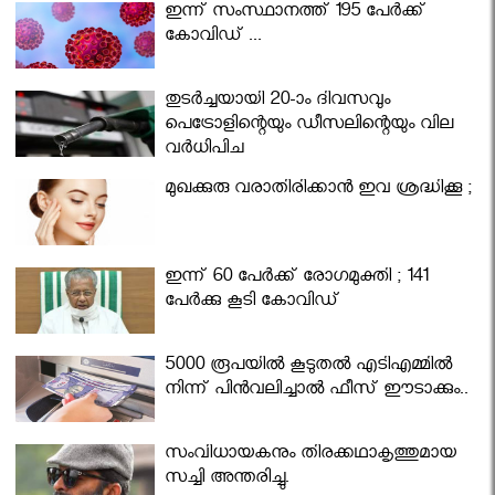
ഇന്ന് സംസ്ഥാനത്ത് 195 പേര്‍ക്ക്
കോവിഡ് ...
തുടർച്ചയായി 20-ാം ദിവസവും
പെട്രോളിന്റെയും ഡീസലിന്റെയും വില
വര്‍ധിപ്പിച്ചു
മുഖക്കുരു വരാതിരിക്കാന്‍ ഇവ ശ്രദ്ധിക്കൂ ;
ഇന്ന് 60 പേർക്ക് രോഗമുക്തി ; 141
പേര്‍ക്കു കൂടി കോവിഡ്
5000 രൂപയിൽ കൂടുതൽ എടിഎമ്മിൽ
നിന്ന് പിൻവലിച്ചാൽ ഫീസ് ഈടാക്കും..
സംവിധായകനും തിരക്കഥാകൃത്തുമായ
സച്ചി അന്തരിച്ചു.