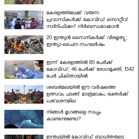
കേരളത്തിലേക്ക് വരുന്ന
പ്രവാസികള്‍ക്ക് കോവിഡ് നെഗറ്റീവ്
സര്‍ട്ടിഫിക്കറ്റ് നിർബന്ധമാക്കാൻ
മന്ത്രിസഭ
20 ഇന്ത്യൻ സൈനികർക്ക് വീരമൃത്യു ;
ഇന്ത്യാ-ചൈന സംഘർഷം
ഇന്ന് കേരളത്തിൽ 85 പേർക്ക്
കോവിഡ്; 46 പേർക്ക് രോഗമുക്തി, 1342
പേർ ചികിത്സയിൽ
ശബരിമലയില്‍ ഈ വർഷത്തെ
ഉത്സവം ചടങ്ങ് മാത്രമാകും; ഭക്തർക്ക്
പ്രവേശനമില്ല
നിങ്ങള്‍ മൃഗങ്ങളെ സ്വപ്നം
കാണുന്നുണ്ടോ?
ഇന്ത്യയിൽ കോവിഡ് ബാധിതരുടെ