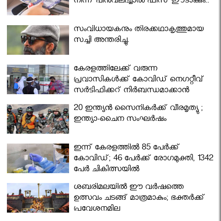
നിന്ന് പിൻവലിച്ചാൽ ഫീസ് ഈടാക്കും..
സംവിധായകനും തിരക്കഥാകൃത്തുമായ
സച്ചി അന്തരിച്ചു.
കേരളത്തിലേക്ക് വരുന്ന
പ്രവാസികള്‍ക്ക് കോവിഡ് നെഗറ്റീവ്
സര്‍ട്ടിഫിക്കറ്റ് നിർബന്ധമാക്കാൻ
മന്ത്രിസഭ
20 ഇന്ത്യൻ സൈനികർക്ക് വീരമൃത്യു ;
ഇന്ത്യാ-ചൈന സംഘർഷം
ഇന്ന് കേരളത്തിൽ 85 പേർക്ക്
കോവിഡ്; 46 പേർക്ക് രോഗമുക്തി, 1342
പേർ ചികിത്സയിൽ
ശബരിമലയില്‍ ഈ വർഷത്തെ
ഉത്സവം ചടങ്ങ് മാത്രമാകും; ഭക്തർക്ക്
പ്രവേശനമില്ല