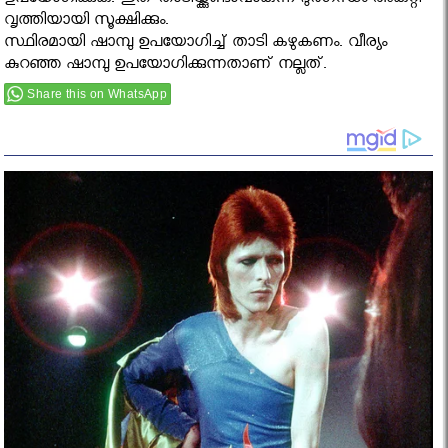
ഉപയോഗിക്കുക. ഇത് താടിയ്ക്കുണ്ടാവാകുന്ന ദുര്‍ഗന്ധം അകറ്റി
വൃത്തിയായി സൂക്ഷിക്കും.
സ്ഥിരമായി ഷാമ്പു ഉപയോഗിച്ച് താടി കഴുകണം. വീര്യം
കുറഞ്ഞ ഷാമ്പു ഉപയോഗിക്കുന്നതാണ് നല്ലത്.
Share this on WhatsApp