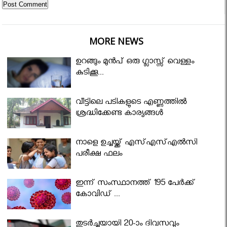
MORE NEWS
ഉറങ്ങും മുന്‍പ് ഒരു ഗ്ലാസ്സ് വെള്ളം
കുടിക്കൂ...
വീട്ടിലെ പടികളുടെ എണ്ണത്തിൽ
ശ്രദ്ധിക്കേണ്ട കാര്യങ്ങൾ
നാളെ ഉച്ചയ്ക്ക് എസ്എസ്എല്‍സി
പരീക്ഷ ഫലം
ഇന്ന് സംസ്ഥാനത്ത് 195 പേര്‍ക്ക്
കോവിഡ് ...
തുടർച്ചയായി 20-ാം ദിവസവും