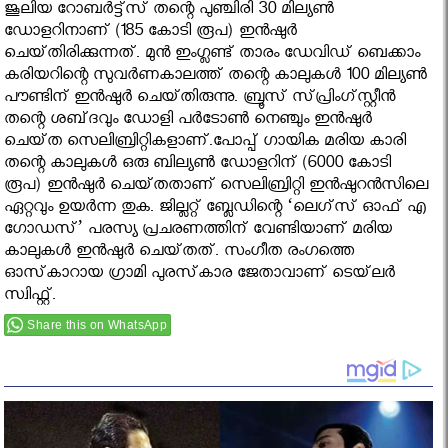
ജൂലിയ റോബര്‍ട്ട്‌സ് തന്റെ പുഞ്ചിരി 30 മില്യണ്‍
ഡോളറിനാണ്‌ (185 കോടി രൂപ) ഇന്‍ഷുര്‍
ചെയ്‌തിരിക്കുന്നത്‌. മുന്‍ ഇംഗ്ലണ്ട്‌ താരം ഡേവിഡ്‌ ബെക്കാം
കരിയറിന്റെ സുവര്‍ണകാലത്ത്‌ തന്റെ കാലുകള്‍ 100 മില്യണ്‍
പൗണ്ടിന്‌ ഇന്‍ഷുര്‍ ചെയ്‌തിരുന്നു. ബ്രൂസ്‌ സ്‌പ്രിംഗ്‌സ്റ്റീന്‍
തന്റെ ശബ്‌ദവും ഡോളി പര്‍ടോണ്‍ നെഞ്ചും ഇന്‍ഷുര്‍
ചെയ്‌ത സെലിബ്രിറ്റികളാണ്‌.പോപ്പ്‌ ഗായിക മരിയ കാരി
തന്റെ കാലുകള്‍ ഒരു ബില്യണ്‍ ഡോളറിന്‌ (6000 കോടി
രൂപ) ഇന്‍ഷുര്‍ ചെയ്‌തതാണ്‌ സെലിബ്രിറ്റി ഇന്‍ഷുറന്‍സിലെ
ഏറ്റവും ഉയര്‍ന്ന തുക. ജില്ലറ്റ്‌ ബ്ലേഡിന്റെ ‘ലെഗ്‌സ് ഓഫ്‌ എ
ഗോഡസ്‌’ പരസ്യ പ്രചരണത്തിന്‌ വേണ്ടിയാണ്‌ മരിയ
കാലുകള്‍ ഇന്‍ഷുര്‍ ചെയ്‌തത്‌. സംഗീത രംഗത്തെ
ഓസ്‌കാറായ ഗ്രാമി പുരസ്‌കാര ജേതാവാണ് ടെയ്‌ലര്‍
സ്വിഫ്റ്റ്.
Share this on WhatsApp