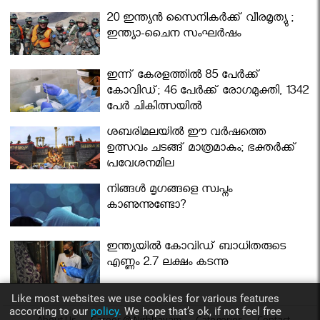
മന്ത്രിസഭ
20 ഇന്ത്യൻ സൈനികർക്ക് വീരമൃത്യു ;
ഇന്ത്യാ-ചൈന സംഘർഷം
ഇന്ന് കേരളത്തിൽ 85 പേർക്ക്
കോവിഡ്; 46 പേർക്ക് രോഗമുക്തി, 1342
പേർ ചികിത്സയിൽ
ശബരിമലയില്‍ ഈ വർഷത്തെ
ഉത്സവം ചടങ്ങ് മാത്രമാകും; ഭക്തർക്ക്
പ്രവേശനമില്ല
നിങ്ങള്‍ മൃഗങ്ങളെ സ്വപ്നം
കാണുന്നുണ്ടോ?
ഇന്ത്യയിൽ കോവിഡ് ബാധിതരുടെ
എണ്ണം 2.7 ലക്ഷം കടന്നു
Like most websites we use cookies for various features
according to our
policy.
We hope that’s ok, if not feel free
About Us
Career @ Nirbhayam
Categories
Contact