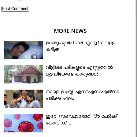
MORE NEWS
ഉറങ്ങും മുന്‍പ് ഒരു ഗ്ലാസ്സ് വെള്ളം
കുടിക്കൂ...
വീട്ടിലെ പടികളുടെ എണ്ണത്തിൽ
ശ്രദ്ധിക്കേണ്ട കാര്യങ്ങൾ
നാളെ ഉച്ചയ്ക്ക് എസ്എസ്എല്‍സി
പരീക്ഷ ഫലം
ഇന്ന് സംസ്ഥാനത്ത് 195 പേര്‍ക്ക്
കോവിഡ് ...