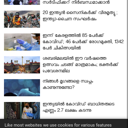
സര്‍ട്ടിഫിക്കറ്റ് നിർബന്ധമാക്കാൻ
മന്ത്രിസഭ
20 ഇന്ത്യൻ സൈനികർക്ക് വീരമൃത്യു ;
ഇന്ത്യാ-ചൈന സംഘർഷം
ഇന്ന് കേരളത്തിൽ 85 പേർക്ക്
കോവിഡ്; 46 പേർക്ക് രോഗമുക്തി, 1342
പേർ ചികിത്സയിൽ
ശബരിമലയില്‍ ഈ വർഷത്തെ
ഉത്സവം ചടങ്ങ് മാത്രമാകും; ഭക്തർക്ക്
പ്രവേശനമില്ല
നിങ്ങള്‍ മൃഗങ്ങളെ സ്വപ്നം
കാണുന്നുണ്ടോ?
ഇന്ത്യയിൽ കോവിഡ് ബാധിതരുടെ
എണ്ണം 2.7 ലക്ഷം കടന്നു
Like most websites we use cookies for various features