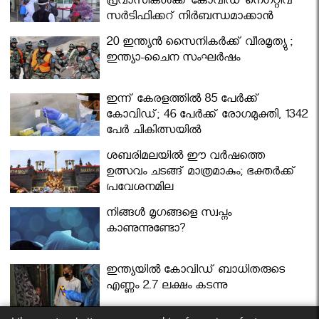
പ്രവാസികള്‍ക്ക് കോവിഡ് നെഗറ്റീവ്
സര്‍ട്ടിഫിക്കറ്റ് നിർബന്ധമാക്കാൻ
മന്ത്രിസഭ
20 ഇന്ത്യൻ സൈനികർക്ക് വീരമൃത്യു ;
ഇന്ത്യാ-ചൈന സംഘർഷം
ഇന്ന് കേരളത്തിൽ 85 പേർക്ക്
കോവിഡ്; 46 പേർക്ക് രോഗമുക്തി, 1342
പേർ ചികിത്സയിൽ
ശബരിമലയില്‍ ഈ വർഷത്തെ
ഉത്സവം ചടങ്ങ് മാത്രമാകും; ഭക്തർക്ക്
പ്രവേശനമില്ല
നിങ്ങള്‍ മൃഗങ്ങളെ സ്വപ്നം
കാണുന്നുണ്ടോ?
ഇന്ത്യയിൽ കോവിഡ് ബാധിതരുടെ
എണ്ണം 2.7 ലക്ഷം കടന്നു