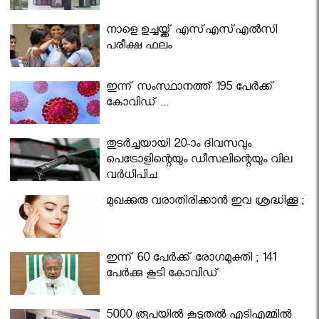
നാളെ ഉച്ചയ്ക്ക് എസ്എസ്എല്‍സി
പരീക്ഷ ഫലം
ഇന്ന് സംസ്ഥാനത്ത് 195 പേര്‍ക്ക്
കോവിഡ് ...
തുടർച്ചയായി 20-ാം ദിവസവും
പെട്രോളിന്റെയും ഡീസലിന്റെയും വില
വര്‍ധിപ്പിച്ചു
മുഖക്കുരു വരാതിരിക്കാന്‍ ഇവ ശ്രദ്ധിക്കൂ ;
ഇന്ന് 60 പേർക്ക് രോഗമുക്തി ; 141
പേര്‍ക്കു കൂടി കോവിഡ്
5000 രൂപയിൽ കൂടുതൽ എടിഎമ്മിൽ