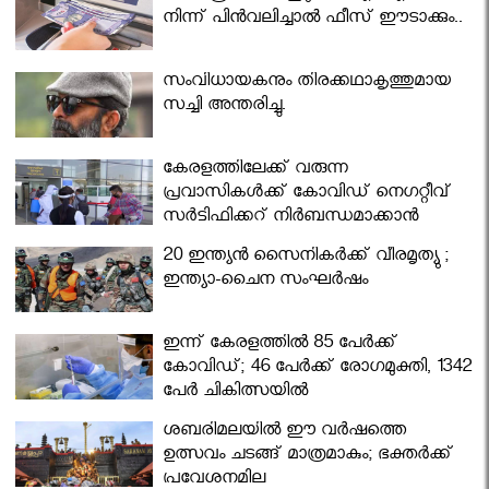
നിന്ന് പിൻവലിച്ചാൽ ഫീസ് ഈടാക്കും..
സംവിധായകനും തിരക്കഥാകൃത്തുമായ
സച്ചി അന്തരിച്ചു.
കേരളത്തിലേക്ക് വരുന്ന
പ്രവാസികള്‍ക്ക് കോവിഡ് നെഗറ്റീവ്
സര്‍ട്ടിഫിക്കറ്റ് നിർബന്ധമാക്കാൻ
മന്ത്രിസഭ
20 ഇന്ത്യൻ സൈനികർക്ക് വീരമൃത്യു ;
ഇന്ത്യാ-ചൈന സംഘർഷം
ഇന്ന് കേരളത്തിൽ 85 പേർക്ക്
കോവിഡ്; 46 പേർക്ക് രോഗമുക്തി, 1342
പേർ ചികിത്സയിൽ
ശബരിമലയില്‍ ഈ വർഷത്തെ
ഉത്സവം ചടങ്ങ് മാത്രമാകും; ഭക്തർക്ക്
പ്രവേശനമില്ല