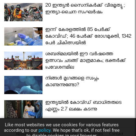
മന്ത്രിസഭ
20 ഇന്ത്യൻ സൈനികർക്ക് വീരമൃത്യു ;
ഇന്ത്യാ-ചൈന സംഘർഷം
ഇന്ന് കേരളത്തിൽ 85 പേർക്ക്
കോവിഡ്; 46 പേർക്ക് രോഗമുക്തി, 1342
പേർ ചികിത്സയിൽ
ശബരിമലയില്‍ ഈ വർഷത്തെ
ഉത്സവം ചടങ്ങ് മാത്രമാകും; ഭക്തർക്ക്
പ്രവേശനമില്ല
നിങ്ങള്‍ മൃഗങ്ങളെ സ്വപ്നം
കാണുന്നുണ്ടോ?
ഇന്ത്യയിൽ കോവിഡ് ബാധിതരുടെ
എണ്ണം 2.7 ലക്ഷം കടന്നു
Like most websites we use cookies for various features
according to our
policy.
We hope that’s ok, if not feel free
About Us
Career @ Nirbhayam
Categories
Contact
to disable cookies in your browser.