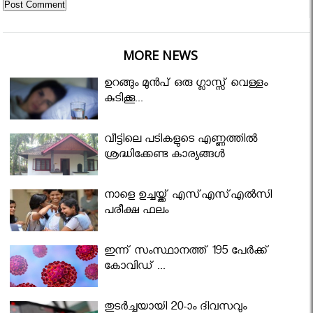
MORE NEWS
ഉറങ്ങും മുന്‍പ് ഒരു ഗ്ലാസ്സ് വെള്ളം
കുടിക്കൂ...
വീട്ടിലെ പടികളുടെ എണ്ണത്തിൽ
ശ്രദ്ധിക്കേണ്ട കാര്യങ്ങൾ
നാളെ ഉച്ചയ്ക്ക് എസ്എസ്എല്‍സി
പരീക്ഷ ഫലം
ഇന്ന് സംസ്ഥാനത്ത് 195 പേര്‍ക്ക്
കോവിഡ് ...
തുടർച്ചയായി 20-ാം ദിവസവും