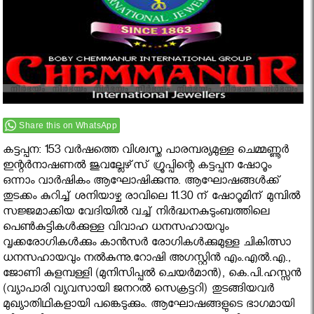
Share this on WhatsApp
കട്ടപ്പന: 153 വര്‍ഷത്തെ വിശ്വസ്ത പാരമ്പര്യമുള്ള ചെമ്മണ്ണൂര്‍
ഇന്റര്‍നാഷണല്‍ ജുവല്ലേഴ്‌സ് ഗ്രൂപ്പിന്റെ കട്ടപ്പന ഷോറൂം
ഒന്നാം വാര്‍ഷികം ആഘോഷിക്കുന്നു. ആഘോഷങ്ങള്‍ക്ക്
തുടക്കം കുറിച്ച് ശനിയാഴ്ച രാവിലെ 11.30 ന് ഷോറൂമിന് മുമ്പില്‍
സജ്ജമാക്കിയ വേദിയില്‍ വച്ച് നിര്‍ദ്ധനകുടുംബത്തിലെ
പെണ്‍കുട്ടികള്‍ക്കുള്ള വിവാഹ ധനസഹായവും
വൃക്കരോഗികള്‍ക്കും കാന്‍സര്‍ രോഗികള്‍ക്കുമുള്ള ചികിത്സാ
ധനസഹായവും നല്‍കുന്നു.റോഷി അഗസ്റ്റിന്‍ എം.എല്‍.എ.,
ജോണി കുളമ്പള്ളി (മുനിസിപ്പല്‍ ചെയര്‍മാന്‍), കെ.പി.ഹസ്സന്‍
(വ്യാപാരി വ്യവസായി ജനറല്‍ സെക്രട്ടറി) തുടങ്ങിയവര്‍
മുഖ്യാതിഥികളായി പങ്കെടുക്കും. ആഘോഷങ്ങളുടെ ഭാഗമായി