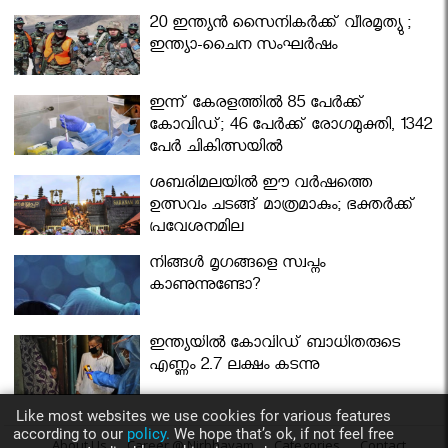
മന്ത്രിസഭ
20 ഇന്ത്യൻ സൈനികർക്ക് വീരമൃത്യു ;
ഇന്ത്യാ-ചൈന സംഘർഷം
ഇന്ന് കേരളത്തിൽ 85 പേർക്ക്
കോവിഡ്; 46 പേർക്ക് രോഗമുക്തി, 1342
പേർ ചികിത്സയിൽ
ശബരിമലയില്‍ ഈ വർഷത്തെ
ഉത്സവം ചടങ്ങ് മാത്രമാകും; ഭക്തർക്ക്
പ്രവേശനമില്ല
നിങ്ങള്‍ മൃഗങ്ങളെ സ്വപ്നം
കാണുന്നുണ്ടോ?
ഇന്ത്യയിൽ കോവിഡ് ബാധിതരുടെ
എണ്ണം 2.7 ലക്ഷം കടന്നു
Like most websites we use cookies for various features
according to our
policy.
We hope that’s ok, if not feel free
About Us
Career @ Nirbhayam
Categories
Contact