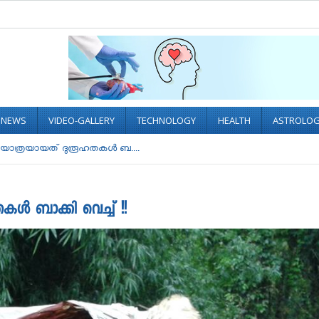
L NEWS
VIDEO-GALLERY
TECHNOLOGY
HEALTH
ASTROLO
 യാത്രയായത് ദുരൂഹതകൾ ബ....
ൾ ബാക്കി വെച്ച് !!