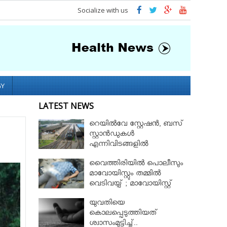
Socialize with us
GY
LATEST NEWS
റെയിൽവേ സ്റ്റേഷൻ, ബസ്
സ്റ്റാൻഡുകൾ‌
എന്നിവിടങ്ങളിൽ
പരിശോധന
വൈത്തിരിയിൽ പൊലീസും
മാവോയിസ്റ്റും തമ്മിൽ
വെടിവയ്പ് ; മാവോയിസ്റ്റ്
നേതാവ് മരിച്ചു
യുവതിയെ
കൊലപ്പെടുത്തിയത്
ശ്വാസംമുട്ടിച്ച്..