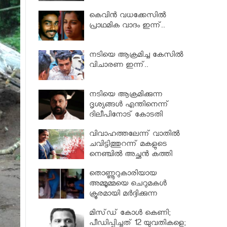
കെവിൻ വധക്കേസിൽ
പ്രാഥമിക വാദം ഇന്ന്..
നടിയെ ആക്രമിച്ച കേസിൽ
വിചാരണ ഇന്ന്..
നടിയെ ആക്രമിക്കുന്ന
ദൃശ്യങ്ങൾ എന്തിനെന്ന്
ദിലീപിനോട് കോടതി
വിവാഹത്തലേന്ന് വാതിൽ
ചവിട്ടിത്തുറന്ന് മകളുടെ
നെഞ്ചിൽ അച്ഛൻ കത്തി
കുത്തിയിറക്കി! മലപ്പുറത്തെ
തൊണ്ണൂറുകാരിയായ
ഞെട്ടിച്ച് ജാതിയുടെ പേരിൽ
അമ്മൂമ്മയെ ചെറുമകൾ
ഒരു ദുരഭിമാനക്കൊല
ക്രൂരമായി മർദ്ദിക്കുന്ന
വീഡിയോ പുറത്ത്...
മിസ്‌ഡ് കോൾ കെണി;
പീഡിപ്പിച്ചത് 12 യുവതികളെ;