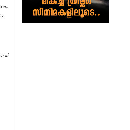
നും
ണം
മായി