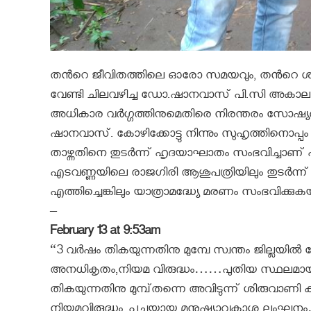
തൻറെ ജീവിതത്തിലെ ഓരോ സമയവും, തൻറെ ശമ്പ
വേണ്ടി ചിലവഴിച്ച ഡോ.ഷാനവാസ് പി.സി അകാലത്തിൽ 
അധികാര വർഗ്ഗത്തിനുമെതിരെ നിരന്തരം സോഷ്യ
ഷാനവാസ്. കോഴിക്കോട്ടു നിന്നും സുഹൃത്തിനൊപ്പം മ
താഴ്ന്നതിനെ തുടർന്ന് ഹൃദയാഘാതം സംഭവിച്ചാണ് 
എടവണ്ണയിലെ രാജഗിരി ആശുപത്രിയിലും തുടർന്ന
എത്തിച്ചെങ്കിലും യാത്രാമദ്ധ്യേ മരണം സംഭവിക്കുകയ
–
February 13 at 9:53am
“3 വര്‍ഷം തികയുന്നതിനു മുമ്പേ സ്വന്തം ജില്ലയില്‍ 
അനധികൃതം,നിയമ വിരുദ്ധം……പുതിയ സ്ഥലമായ പാ
തികയുന്നതിനു മുമ്പ്തന്നെ അവിടുന്ന് ശിരുവാണി കാടു
നിയമവിരുദ്ധം,,പച്ചയായ മനുഷ്യാവകാശ ലംഘനം