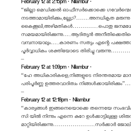
February 12 at 2:15pm · Nilambur ·
“ജില്ലാ മെഡിക്കല്‍ ഓഫീസര്‍ക്കൊക്കെ ഗവേര്‍ന്മെ
നടത്താമായിരിക്കും,ല്ല്യോ?…….അനധികൃത മരുന്നു കച
കൈക്കൂലി,അഴിമതികള്‍…………..പൊതു ജനമധ്യേ ഞ
സമയമായിരിക്കുന്നു…..ആദിത്യന്‍ അനീതിക്കെതിര
വമ്പനായാലും…..കാരണം സത്യം എന്റെ പക്ഷത്ത
പൂര്‍വ്വാധികം ശക്തിയോടെ തിരിച്ചു വരുന്നു…………ക
–
February 12 at 1:09pm · Nilambur ·
“ഹേ അധികാരികളെ,നിങ്ങളുടെ നിരന്തരമായ മാനസി
പരിപൂര്‍ണ്ണ ഉത്തരവാദിത്വം നിങ്ങള്‍ക്ക
–
February 12 at 12:18pm · Nilambur
“കാര്യങ്ങള്‍ ഇങ്ങനെയൊക്കെ തന്നെയേ സംഭവിക്കുക
സി യില്‍ നിന്നും എന്നെ കുറേ ഉള്‍ക്കാട്ടിലുള്ള ശ
മാറ്റിയിരിക്കുന്നു………………….സര്‍ക്കാര്‍ ജോലി ഇ