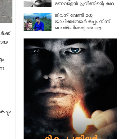
മണവാളൻ പ്രവീണിന്റെ കഥ
സിനിമകളെ വെല്ലുന്നത്
ജീവന് വേണ്ടി മധു
യാചിക്കുമ്പോൾ ഒപ്പം നിന്ന്
സെൽഫിയെടുത്ത ആ
ക്ക്
യുവാവിനെ കണ്ടെത്തി
രായ
ദം
നെ
ച്ചും