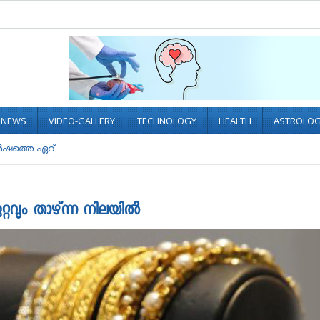
L NEWS
VIDEO-GALLERY
TECHNOLOGY
HEALTH
ASTROLO
‍ഷത്തെ ഏറ്....
റവും താഴ്ന്ന നിലയില്‍