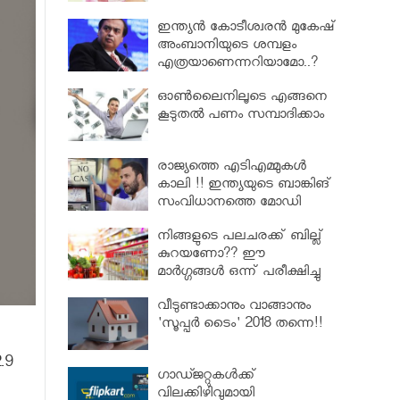
ഇന്ത്യൻ കോടീശ്വരൻ മുകേഷ്
അംബാനിയുടെ ശമ്പളം
എത്രയാണെന്നറിയാമോ..?
ഓൺലൈനിലൂടെ എങ്ങനെ
കൂടുതൽ പണം സമ്പാദിക്കാം
രാജ്യത്തെ എടിഎമ്മുകൾ
കാലി !! ഇന്ത്യയുടെ ബാങ്കിങ്
സംവിധാനത്തെ മോഡി
തകർത്തെന്ന് രാഹുൽ
നിങ്ങളുടെ പലചരക്ക് ബില്ല്
കുറയണോ?? ഈ
മാർഗ്ഗങ്ങൾ ഒന്ന് പരീക്ഷിച്ചു
നോക്കൂ..
വീടുണ്ടാക്കാനും വാങ്ങാനും
'സൂപ്പർ ടൈം' 2018 തന്നെ!!
.9
ഗാഡ്ജറ്റുകള്‍ക്ക്
വിലക്കിഴിവുമായി