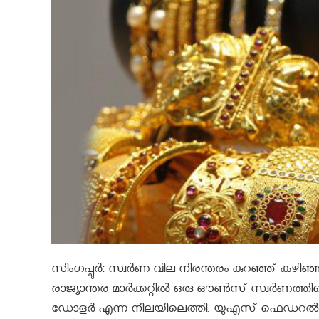
സിംഗപ്പുര്‍: സ്വര്‍ണ വില നിരന്തരം കുറഞ്ഞ് കഴിഞ്ഞ
രാജ്യാന്തര മാര്‍ക്കറ്റില്‍ ഒരു ഔണ്‍സ് സ്വര്‍ണത്ത
ഡോളര്‍ എന്ന നിലയിലെത്തി. യുഎസ് ഫെഡറല്‍ റിസര്