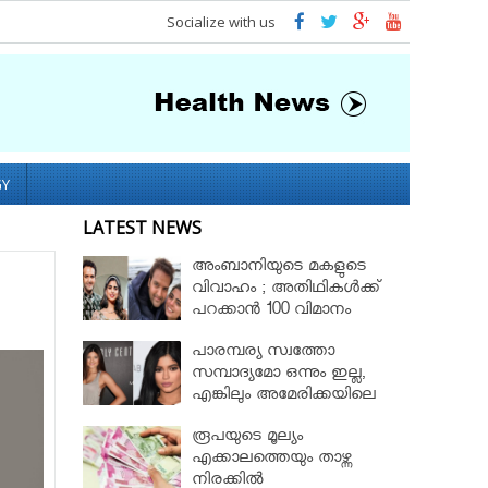
Socialize with us
GY
LATEST NEWS
അംബാനിയുടെ മകളുടെ
വിവാഹം ; അതിഥികൾക്ക്
പറക്കാൻ 100 വിമാനം
പാരമ്പര്യ സ്വത്തോ
സമ്പാദ്യമോ ഒന്നും ഇല്ല,
എങ്കിലും അമേരിക്കയിലെ
ഏറ്റവും പ്രായം കുറഞ്ഞ
രൂപയുടെ മൂല്യം
സമ്പന്ന ഈ 20 വയസ്സുകാരി
എക്കാലത്തെയും താഴ്ന്ന
!!
നിരക്കിൽ