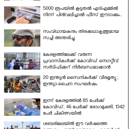
5000 രൂപയിൽ കൂടുതൽ എടിഎമ്മിൽ
നിന്ന് പിൻവലിച്ചാൽ ഫീസ് ഈടാക്കും..
സംവിധായകനും തിരക്കഥാകൃത്തുമായ
സച്ചി അന്തരിച്ചു.
കേരളത്തിലേക്ക് വരുന്ന
പ്രവാസികള്‍ക്ക് കോവിഡ് നെഗറ്റീവ്
സര്‍ട്ടിഫിക്കറ്റ് നിർബന്ധമാക്കാൻ
മന്ത്രിസഭ
20 ഇന്ത്യൻ സൈനികർക്ക് വീരമൃത്യു ;
ഇന്ത്യാ-ചൈന സംഘർഷം
ഇന്ന് കേരളത്തിൽ 85 പേർക്ക്
കോവിഡ്; 46 പേർക്ക് രോഗമുക്തി, 1342
പേർ ചികിത്സയിൽ
ശബരിമലയില്‍ ഈ വർഷത്തെ