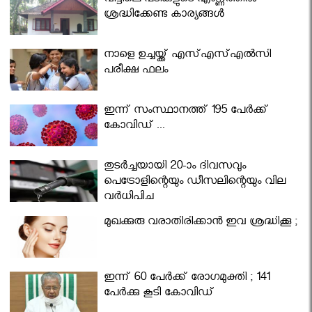
വീട്ടിലെ പടികളുടെ എണ്ണത്തിൽ
ശ്രദ്ധിക്കേണ്ട കാര്യങ്ങൾ
നാളെ ഉച്ചയ്ക്ക് എസ്എസ്എല്‍സി
പരീക്ഷ ഫലം
ഇന്ന് സംസ്ഥാനത്ത് 195 പേര്‍ക്ക്
കോവിഡ് ...
തുടർച്ചയായി 20-ാം ദിവസവും
പെട്രോളിന്റെയും ഡീസലിന്റെയും വില
വര്‍ധിപ്പിച്ചു
മുഖക്കുരു വരാതിരിക്കാന്‍ ഇവ ശ്രദ്ധിക്കൂ ;
ഇന്ന് 60 പേർക്ക് രോഗമുക്തി ; 141
പേര്‍ക്കു കൂടി കോവിഡ്