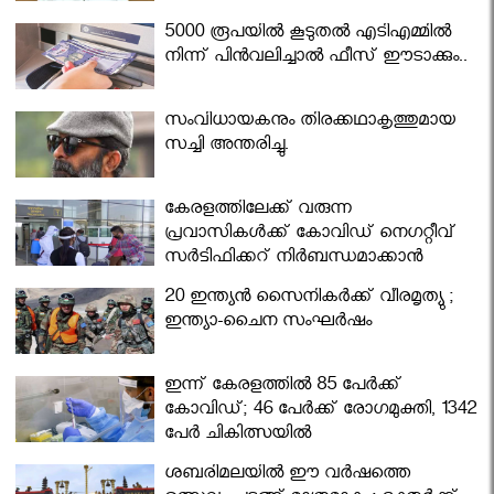
5000 രൂപയിൽ കൂടുതൽ എടിഎമ്മിൽ
നിന്ന് പിൻവലിച്ചാൽ ഫീസ് ഈടാക്കും..
സംവിധായകനും തിരക്കഥാകൃത്തുമായ
സച്ചി അന്തരിച്ചു.
കേരളത്തിലേക്ക് വരുന്ന
പ്രവാസികള്‍ക്ക് കോവിഡ് നെഗറ്റീവ്
സര്‍ട്ടിഫിക്കറ്റ് നിർബന്ധമാക്കാൻ
മന്ത്രിസഭ
20 ഇന്ത്യൻ സൈനികർക്ക് വീരമൃത്യു ;
ഇന്ത്യാ-ചൈന സംഘർഷം
ഇന്ന് കേരളത്തിൽ 85 പേർക്ക്
കോവിഡ്; 46 പേർക്ക് രോഗമുക്തി, 1342
പേർ ചികിത്സയിൽ
ശബരിമലയില്‍ ഈ വർഷത്തെ