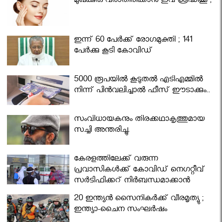
മുഖക്കുരു വരാതിരിക്കാന്‍ ഇവ ശ്രദ്ധിക്കൂ ;
ഇന്ന് 60 പേർക്ക് രോഗമുക്തി ; 141
പേര്‍ക്കു കൂടി കോവിഡ്
5000 രൂപയിൽ കൂടുതൽ എടിഎമ്മിൽ
നിന്ന് പിൻവലിച്ചാൽ ഫീസ് ഈടാക്കും..
സംവിധായകനും തിരക്കഥാകൃത്തുമായ
സച്ചി അന്തരിച്ചു.
കേരളത്തിലേക്ക് വരുന്ന
പ്രവാസികള്‍ക്ക് കോവിഡ് നെഗറ്റീവ്
സര്‍ട്ടിഫിക്കറ്റ് നിർബന്ധമാക്കാൻ
മന്ത്രിസഭ
20 ഇന്ത്യൻ സൈനികർക്ക് വീരമൃത്യു ;
ഇന്ത്യാ-ചൈന സംഘർഷം