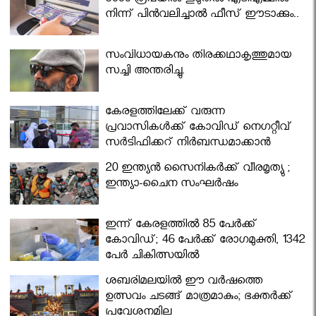
5000 രൂപയിൽ കൂടുതൽ എടിഎമ്മിൽ
നിന്ന് പിൻവലിച്ചാൽ ഫീസ് ഈടാക്കും..
സംവിധായകനും തിരക്കഥാകൃത്തുമായ
സച്ചി അന്തരിച്ചു.
കേരളത്തിലേക്ക് വരുന്ന
പ്രവാസികള്‍ക്ക് കോവിഡ് നെഗറ്റീവ്
സര്‍ട്ടിഫിക്കറ്റ് നിർബന്ധമാക്കാൻ
മന്ത്രിസഭ
20 ഇന്ത്യൻ സൈനികർക്ക് വീരമൃത്യു ;
ഇന്ത്യാ-ചൈന സംഘർഷം
ഇന്ന് കേരളത്തിൽ 85 പേർക്ക്
കോവിഡ്; 46 പേർക്ക് രോഗമുക്തി, 1342
പേർ ചികിത്സയിൽ
ശബരിമലയില്‍ ഈ വർഷത്തെ
ഉത്സവം ചടങ്ങ് മാത്രമാകും; ഭക്തർക്ക്
പ്രവേശനമില്ല