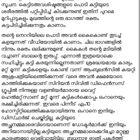
സൂചന. കെട്ടിടഅവശിഷ്ടങ്ങളുടെ പൊടി കുട്ടിയുടെ
ശരീരത്തില്‍ പറ്റിപ്പിടിച്ച്‌ കിടക്കുന്നുണ്ട്.ഇതിന് പുറമെ
മുറിപ്പാടുകളും മുഖത്തിന്റെ ഒരു ഭാഗത്ത് രക്തം
കട്ടപിടിച്ചിരിക്കുന്നതും കാണാം.
തന്റെ നെററിയിലെ പൊടി അവന്‍ കൈകൊണ്ട് തുടച്ച്‌
കളയുന്നത് വീഡിയോയില്‍ കാണാം. ചില ഭാഗങ്ങളില്‍
നിന്നും രക്തം ഒലിക്കുന്നുമുണ്ട്. കൈകള്‍ തന്റെ മടിയില്‍
വച്ചാണ് ബാലന്റെ ഇരുപ്പ്. എന്നാല്‍ ഇത്രയൊക്കെ
സഹിച്ചിട്ടും കുട്ടി കരയുന്നില്ലെന്നതാണ് ശ്രദ്ധേയമായ കാര്യം.
മറ്റ് മൂന്ന് കുട്ടികളെയും കൊണ്ട് വന്ന് ആംബുലന്‍സില്‍ കയറ്റി
ആശുപത്രിയിലെത്തിക്കുന്നത് വരെ അവന്‍ ക്ഷമയോടെ
കാത്തിരിക്കുകയാണ്.സിറിയന്‍ സിവില്‍ ഡിഫെന്‍സസ്
ഗ്രൂപ്പില്‍ നിന്നുള്ള വളണ്ടിയര്‍മാരായ വൈറ്റ്
ഹെല്‍മറ്റ്സാണ് മറ്റ് മൂന്ന് കുട്ടികള്‍ക്കൊപ്പം ഒംറാനെയും
രക്ഷിച്ചിരിക്കുന്നത്. ഇവരെ പിന്നീട് എം10
ഹോസ്പിറ്റിലെത്തിക്കുകയായിരുന്നു. ഒംറാനെ ഇനിയും
ഡിസ്ചാര്‍ജ് ചെയ്തിട്ടില്ല. കുട്ടിയുടെ
അച്ഛനമ്മമാരെവിടെയാണെന്ന് ഡോക്ടര്‍മാര്‍ക്ക് ഇനിയും
അറിയാനായിട്ടില്ല.കുട്ടിയുടെ അച്ഛനമ്മമാരെക്കുറിച്ചോ മറ്റുള്ള
കാര്യങ്ങളോ വെളിവായിട്ടില്ല.: ബുധനാഴ്ച രാത്രി പകര്‍ത്ത്