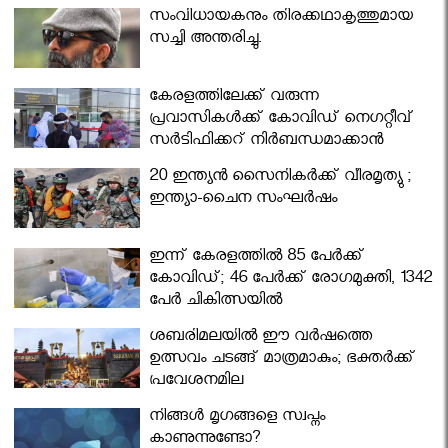
സംവിധായകനും തിരക്കഥാകൃത്തുമായ
സച്ചി അന്തരിച്ചു.
കേരളത്തിലേക്ക് വരുന്ന
പ്രവാസികള്‍ക്ക് കോവിഡ് നെഗറ്റീവ്
സര്‍ട്ടിഫിക്കറ്റ് നിർബന്ധമാക്കാൻ
മന്ത്രിസഭ
20 ഇന്ത്യൻ സൈനികർക്ക് വീരമൃത്യു ;
ഇന്ത്യാ-ചൈന സംഘർഷം
ഇന്ന് കേരളത്തിൽ 85 പേർക്ക്
കോവിഡ്; 46 പേർക്ക് രോഗമുക്തി, 1342
പേർ ചികിത്സയിൽ
ശബരിമലയില്‍ ഈ വർഷത്തെ
ഉത്സവം ചടങ്ങ് മാത്രമാകും; ഭക്തർക്ക്
പ്രവേശനമില്ല
നിങ്ങള്‍ മൃഗങ്ങളെ സ്വപ്നം
കാണുന്നുണ്ടോ?