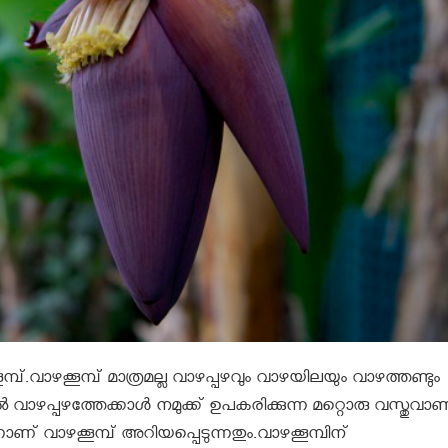
ൂമ്പ്.വാഴക്കൂമ്പ് മാത്രമല്ല വാഴപ്പഴവും വാഴയിലയും വാഴത്തണ്ടും
ല്‍ വാഴപ്പഴത്തേക്കാള്‍ നമുക്ക് ഉപകരിക്കുന്ന മറ്റൊരു വസ്തുവാ
ണ് വാഴക്കൂമ്പ് അറിയപ്പെടുന്നതും.വാഴക്കൂമ്പിന്