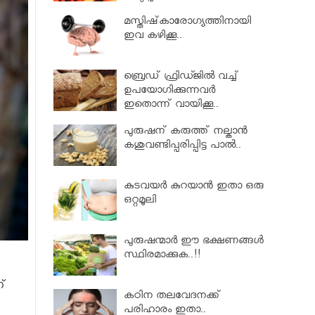
മസ്തിഷ്‌കാരോഗ്യത്തിനായി
ഇവ കഴിക്കൂ..
ബ്രെഡ് ഫ്രിഡ്ജില്‍ വച്ച്
ഉപയോഗിക്കുന്നവർ
ഇതൊന്ന് വായിക്കൂ..
പുരുഷന് കരുത്ത് നല്കാൻ
കശുവണ്ടിപ്പരിപ്പിട്ട പാല്‍..
കുടവയർ കുറയാൻ ഇതാ ഒരു
ഒറ്റമൂലി
പുരുഷന്മാർ ഈ ഭക്ഷണങ്ങള്‍
സ്ഥിരമാക്കുക..!!
ണ്
കഠിന തലവേദനക്ക്
പരിഹാരം ഇതാ..