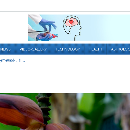
L NEWS
VIDEO-GALLERY
TECHNOLOGY
HEALTH
ASTROLO
ണങ്ങൾ...!!!....