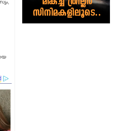
സ്യം,
ഠയെ