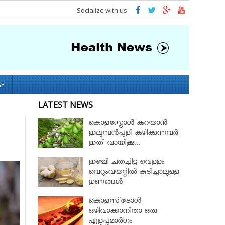
Socialize with us
GY
LATEST NEWS
കൊളസ്ട്രോൾ കുറയാൻ
ഇലുമ്പൻപുളി കഴിക്കുന്നവർ
ഇത് വായിക്കൂ...
ഇഞ്ചി ചതച്ചിട്ട വെള്ളം
വെറുംവയറ്റില്‍ കുടിച്ചാലുള്ള
ഗുണങ്ങൾ
കൊളസ്‌ട്രോള്‍
ഒഴിവാക്കാനിതാ ഒരു
എളുപ്പമാർഗം