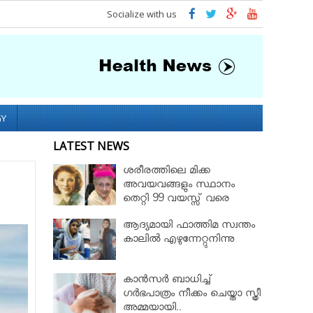
Socialize with us
GY
LATEST NEWS
ശരീരത്തിലെ മിക്ക
അവയവങ്ങളും സ്ഥാനം
തെറ്റി 99 വയസ്സ് വരെ
ജീവിച്ച റോസ് മേരി ബെന്റ്ലി
ആദ്യമായി ഫാത്തിമ സ്വന്തം
കാലില്‍ എഴുന്നേറ്റുനിന്നു
കാൻസർ ബാധിച്ച്
ഗർഭപാത്രം നീക്കം ചെയ്താ സ്ത്രീ
അമ്മയായി..