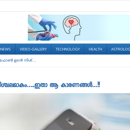
L NEWS
VIDEO-GALLERY
TECHNOLOGY
HEALTH
ASTROLO
ോണ്‍ ഉടന്‍ നിശ്....
‍ നിശ്ചലമാകും…..ഇതാ ആ കാരണങ്ങൾ…!!