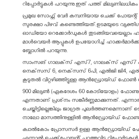
റിപ്പോര്‍ട്ടുകള്‍ പറയുന്നു.ഇത് പത്ത് മില്യണി
പ്രമുഖ സോഫ്റ്റ് വേര്‍ കമ്പനിയായ ചെക്ക് പോയ
സുരക്ഷാ പിഴവ് കണ്ടെത്തിയത്.ഉടമയുടെ വ്യക്തിഗ
ഓഡിയോ റെക്കോര്‍ഡുകള്‍ തുടങ്ങിയവയെല്ലാം ഹാക്കര
മാള്‍വെയര്‍ ആപ്പുകള്‍ ഉപയോഗിച്ച് ഹാക്കര്‍മാര്‍ക
ബ്ലോഗില്‍ പറയുന്നു.
സാംസങ് ഗാലക്‌സ് എസ്7, ഗാലക്‌സ് എസ്7 എഡ്ജ്
നെക്‌സസ് 6, നെക്‌സസ് 6പി, എല്‍ജി ജി4, എല്‍ജ് ജ
കൂടുതല്‍ വിറ്റഴിഞ്ഞിട്ടുള്ള ആന്‍ഡ്രോയ്ഡ് ഫോ
900 മില്യണ്‍ (ഏകദേശം 60 കോടിയോളം) ഫോണുക
എന്നതാണ് പ്രശ്‌നം സങ്കീര്‍ണ്ണമാക്കുന്നത്. എന്
ചെയ്തിട്ടില്ലെങ്കിലും ജാഗ്രത പുലര്‍ത്തണമെന്നാണ് ടെ
നാലോ മാസത്തിനുള്ളില്‍ ആന്‍ഡ്രോയ്ഡ് ഫോണുകള്
ക്വാല്‍കോം പ്രോസസര്‍ ഉള്ള ആന്‍ഡ്രോയിഡ് ഫോ