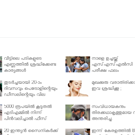
വീട്ടിലെ പടികളുടെ
നാളെ ഉച്ചയ്ക്ക്
എണ്ണത്തിൽ ശ്രദ്ധിക്കേണ്ട
എസ്എസ്എല്‍സി
കാര്യങ്ങൾ
പരീക്ഷ ഫലം
തുടർച്ചയായി 20-ാം
മുഖക്കുരു വരാതിരിക്കാ
ദിവസവും പെട്രോളിന്റെയും
ഇവ ശ്രദ്ധിക്കൂ ;
ഡീസലിന്റെയും വില
വര്‍ധിപ്പിച്ചു
5000 രൂപയിൽ കൂടുതൽ
സംവിധായകനും
എടിഎമ്മിൽ നിന്ന്
തിരക്കഥാകൃത്തുമായ സ
പിൻവലിച്ചാൽ ഫീസ്
അന്തരിച്ചു.
ഈടാക്കും..
20 ഇന്ത്യൻ സൈനികർക്ക്
ഇന്ന് കേരളത്തിൽ 8