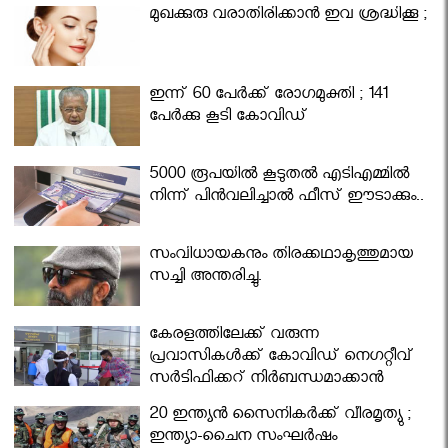
മുഖക്കുരു വരാതിരിക്കാന്‍ ഇവ ശ്രദ്ധിക്കൂ ;
ഇന്ന് 60 പേർക്ക് രോഗമുക്തി ; 141
പേര്‍ക്കു കൂടി കോവിഡ്
5000 രൂപയിൽ കൂടുതൽ എടിഎമ്മിൽ
നിന്ന് പിൻവലിച്ചാൽ ഫീസ് ഈടാക്കും..
സംവിധായകനും തിരക്കഥാകൃത്തുമായ
സച്ചി അന്തരിച്ചു.
കേരളത്തിലേക്ക് വരുന്ന
പ്രവാസികള്‍ക്ക് കോവിഡ് നെഗറ്റീവ്
സര്‍ട്ടിഫിക്കറ്റ് നിർബന്ധമാക്കാൻ
മന്ത്രിസഭ
20 ഇന്ത്യൻ സൈനികർക്ക് വീരമൃത്യു ;
ഇന്ത്യാ-ചൈന സംഘർഷം