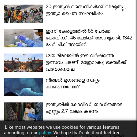
മന്ത്രിസഭ
20 ഇന്ത്യൻ സൈനികർക്ക് വീരമൃത്യു ;
ഇന്ത്യാ-ചൈന സംഘർഷം
ഇന്ന് കേരളത്തിൽ 85 പേർക്ക്
കോവിഡ്; 46 പേർക്ക് രോഗമുക്തി, 1342
പേർ ചികിത്സയിൽ
ശബരിമലയില്‍ ഈ വർഷത്തെ
ഉത്സവം ചടങ്ങ് മാത്രമാകും; ഭക്തർക്ക്
പ്രവേശനമില്ല
നിങ്ങള്‍ മൃഗങ്ങളെ സ്വപ്നം
കാണുന്നുണ്ടോ?
ഇന്ത്യയിൽ കോവിഡ് ബാധിതരുടെ
എണ്ണം 2.7 ലക്ഷം കടന്നു
Like most websites we use cookies for various features
according to our
policy.
We hope that’s ok, if not feel free
About Us
Career @ Nirbhayam
Categories
Contact