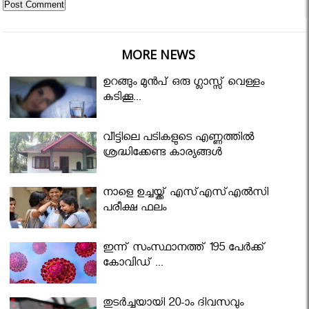
MORE NEWS
ഉറങ്ങും മുന്‍പ് ഒരു ഗ്ലാസ്സ് വെള്ളം
കുടിക്കൂ...
വീട്ടിലെ പടികളുടെ എണ്ണത്തിൽ
ശ്രദ്ധിക്കേണ്ട കാര്യങ്ങൾ
നാളെ ഉച്ചയ്ക്ക് എസ്എസ്എല്‍സി
പരീക്ഷ ഫലം
ഇന്ന് സംസ്ഥാനത്ത് 195 പേര്‍ക്ക്
കോവിഡ് ...
തുടർച്ചയായി 20-ാം ദിവസവും