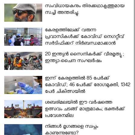
സംവിധായകനും തിരക്കഥാകൃത്തുമായ
സച്ചി അന്തരിച്ചു.
കേരളത്തിലേക്ക് വരുന്ന
പ്രവാസികള്‍ക്ക് കോവിഡ് നെഗറ്റീവ്
സര്‍ട്ടിഫിക്കറ്റ് നിർബന്ധമാക്കാൻ
മന്ത്രിസഭ
20 ഇന്ത്യൻ സൈനികർക്ക് വീരമൃത്യു ;
ഇന്ത്യാ-ചൈന സംഘർഷം
ഇന്ന് കേരളത്തിൽ 85 പേർക്ക്
കോവിഡ്; 46 പേർക്ക് രോഗമുക്തി, 1342
പേർ ചികിത്സയിൽ
ശബരിമലയില്‍ ഈ വർഷത്തെ
ഉത്സവം ചടങ്ങ് മാത്രമാകും; ഭക്തർക്ക്
പ്രവേശനമില്ല
നിങ്ങള്‍ മൃഗങ്ങളെ സ്വപ്നം
കാണുന്നുണ്ടോ?