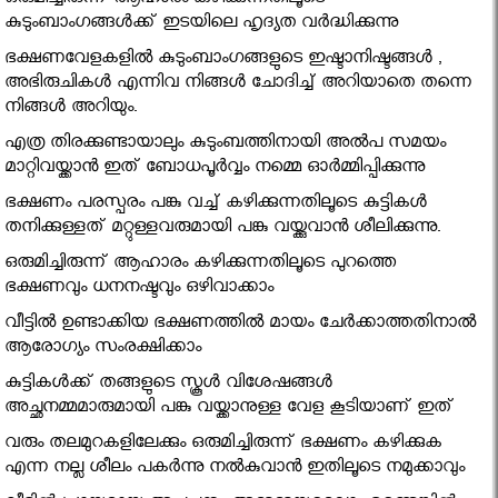
ഒരുമിച്ചിരുന്ന് ആഹാരം കഴിക്കുന്നതിലൂടെ
കുടുംബാംഗങ്ങൾക്ക് ഇടയിലെ ഹൃദ്യത വർദ്ധിക്കുന്നു
ഭക്ഷണവേളകളിൽ കുടുംബാംഗങ്ങളുടെ ഇഷ്ടാനിഷ്ടങ്ങൾ ,
അഭിരുചികൾ എന്നിവ നിങ്ങൾ ചോദിച്ച് അറിയാതെ തന്നെ
നിങ്ങൾ അറിയും.
എത്ര തിരക്കുണ്ടായാലും കുടുംബത്തിനായി അൽപ സമയം
മാറ്റിവയ്ക്കാൻ ഇത് ബോധപൂർവ്വം നമ്മെ ഓർമ്മിപ്പിക്കുന്നു
ഭക്ഷണം പരസ്പരം പങ്കു വച്ച് കഴിക്കുന്നതിലൂടെ കുട്ടികൾ
തനിക്കുള്ളത് മറ്റുള്ളവരുമായി പങ്കു വയ്ക്കുവാൻ ശീലിക്കുന്നു.
ഒരുമിച്ചിരുന്ന് ആഹാരം കഴിക്കുന്നതിലൂടെ പുറത്തെ
ഭക്ഷണവും ധനനഷ്ടവും ഒഴിവാക്കാം
വീട്ടിൽ ഉണ്ടാക്കിയ ഭക്ഷണത്തിൽ മായം ചേർക്കാത്തതിനാൽ
ആരോഗ്യം സംരക്ഷിക്കാം
കുട്ടികൾക്ക് തങ്ങളുടെ സ്കൂൾ വിശേഷങ്ങൾ
അച്ഛനമ്മമാരുമായി പങ്കു വയ്ക്കാനുള്ള വേള കൂടിയാണ് ഇത്
വരും തലമുറകളിലേക്കും ഒരുമിച്ചിരുന്ന് ഭക്ഷണം കഴിക്കുക
എന്ന നല്ല ശീലം പകർന്നു നൽകുവാൻ ഇതിലൂടെ നമുക്കാവും