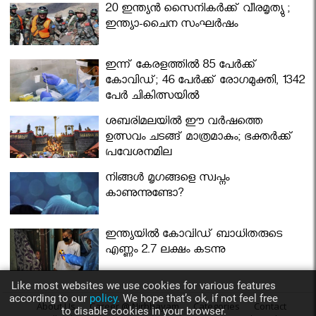
മന്ത്രിസഭ
20 ഇന്ത്യൻ സൈനികർക്ക് വീരമൃത്യു ;
ഇന്ത്യാ-ചൈന സംഘർഷം
ഇന്ന് കേരളത്തിൽ 85 പേർക്ക്
കോവിഡ്; 46 പേർക്ക് രോഗമുക്തി, 1342
പേർ ചികിത്സയിൽ
ശബരിമലയില്‍ ഈ വർഷത്തെ
ഉത്സവം ചടങ്ങ് മാത്രമാകും; ഭക്തർക്ക്
പ്രവേശനമില്ല
നിങ്ങള്‍ മൃഗങ്ങളെ സ്വപ്നം
കാണുന്നുണ്ടോ?
ഇന്ത്യയിൽ കോവിഡ് ബാധിതരുടെ
എണ്ണം 2.7 ലക്ഷം കടന്നു
Like most websites we use cookies for various features
according to our
policy.
We hope that’s ok, if not feel free
About Us
Career @ Nirbhayam
Categories
Contact
to disable cookies in your browser.