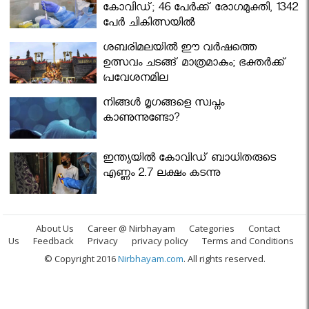
കോവിഡ്; 46 പേർക്ക് രോഗമുക്തി, 1342
പേർ ചികിത്സയിൽ
ശബരിമലയില്‍ ഈ വർഷത്തെ
ഉത്സവം ചടങ്ങ് മാത്രമാകും; ഭക്തർക്ക്
പ്രവേശനമില്ല
നിങ്ങള്‍ മൃഗങ്ങളെ സ്വപ്നം
കാണുന്നുണ്ടോ?
ഇന്ത്യയിൽ കോവിഡ് ബാധിതരുടെ
എണ്ണം 2.7 ലക്ഷം കടന്നു
About Us
Career @ Nirbhayam
Categories
Contact
Us
Feedback
Privacy
privacy policy
Terms and Conditions
© Copyright 2016
Nirbhayam.com
. All rights reserved.