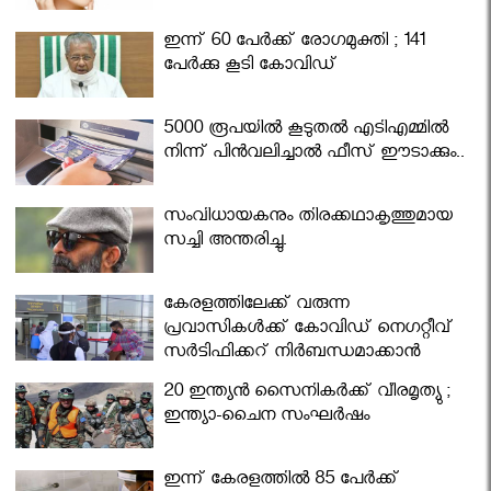
ഇന്ന് 60 പേർക്ക് രോഗമുക്തി ; 141
പേര്‍ക്കു കൂടി കോവിഡ്
5000 രൂപയിൽ കൂടുതൽ എടിഎമ്മിൽ
നിന്ന് പിൻവലിച്ചാൽ ഫീസ് ഈടാക്കും..
സംവിധായകനും തിരക്കഥാകൃത്തുമായ
സച്ചി അന്തരിച്ചു.
കേരളത്തിലേക്ക് വരുന്ന
പ്രവാസികള്‍ക്ക് കോവിഡ് നെഗറ്റീവ്
സര്‍ട്ടിഫിക്കറ്റ് നിർബന്ധമാക്കാൻ
മന്ത്രിസഭ
20 ഇന്ത്യൻ സൈനികർക്ക് വീരമൃത്യു ;
ഇന്ത്യാ-ചൈന സംഘർഷം
ഇന്ന് കേരളത്തിൽ 85 പേർക്ക്