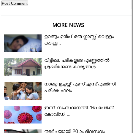
MORE NEWS
ഉറങ്ങും മുന്‍പ് ഒരു ഗ്ലാസ്സ് വെള്ളം
കുടിക്കൂ...
വീട്ടിലെ പടികളുടെ എണ്ണത്തിൽ
ശ്രദ്ധിക്കേണ്ട കാര്യങ്ങൾ
നാളെ ഉച്ചയ്ക്ക് എസ്എസ്എല്‍സി
പരീക്ഷ ഫലം
ഇന്ന് സംസ്ഥാനത്ത് 195 പേര്‍ക്ക്
കോവിഡ് ...
തുടർച്ചയായി 20-ാം ദിവസവും