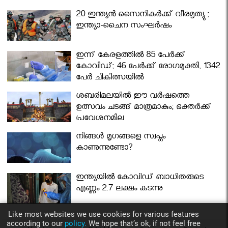
മന്ത്രിസഭ
20 ഇന്ത്യൻ സൈനികർക്ക് വീരമൃത്യു ;
ഇന്ത്യാ-ചൈന സംഘർഷം
ഇന്ന് കേരളത്തിൽ 85 പേർക്ക്
കോവിഡ്; 46 പേർക്ക് രോഗമുക്തി, 1342
പേർ ചികിത്സയിൽ
ശബരിമലയില്‍ ഈ വർഷത്തെ
ഉത്സവം ചടങ്ങ് മാത്രമാകും; ഭക്തർക്ക്
പ്രവേശനമില്ല
നിങ്ങള്‍ മൃഗങ്ങളെ സ്വപ്നം
കാണുന്നുണ്ടോ?
ഇന്ത്യയിൽ കോവിഡ് ബാധിതരുടെ
എണ്ണം 2.7 ലക്ഷം കടന്നു
Like most websites we use cookies for various features
according to our
policy.
We hope that’s ok, if not feel free