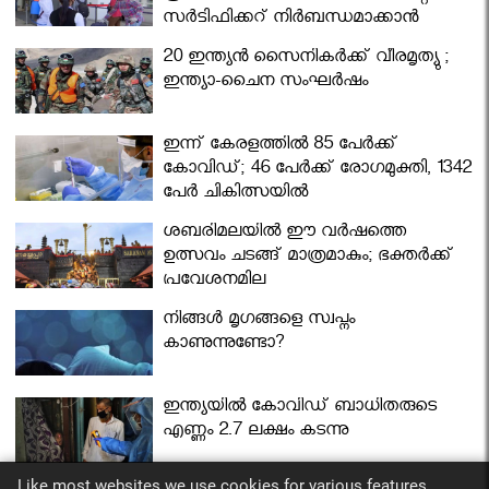
സര്‍ട്ടിഫിക്കറ്റ് നിർബന്ധമാക്കാൻ
മന്ത്രിസഭ
20 ഇന്ത്യൻ സൈനികർക്ക് വീരമൃത്യു ;
ഇന്ത്യാ-ചൈന സംഘർഷം
ഇന്ന് കേരളത്തിൽ 85 പേർക്ക്
കോവിഡ്; 46 പേർക്ക് രോഗമുക്തി, 1342
പേർ ചികിത്സയിൽ
ശബരിമലയില്‍ ഈ വർഷത്തെ
ഉത്സവം ചടങ്ങ് മാത്രമാകും; ഭക്തർക്ക്
പ്രവേശനമില്ല
നിങ്ങള്‍ മൃഗങ്ങളെ സ്വപ്നം
കാണുന്നുണ്ടോ?
ഇന്ത്യയിൽ കോവിഡ് ബാധിതരുടെ
എണ്ണം 2.7 ലക്ഷം കടന്നു
Like most websites we use cookies for various features